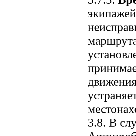
экипажей
неисправ
маршрута 
установл
принимае
движения
устраняе
местонах
3.8. В с