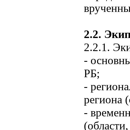
врученны
2.2. Эки
2.2.1. Э
- основн
РБ;
- регион
региона (
- времен
(области,