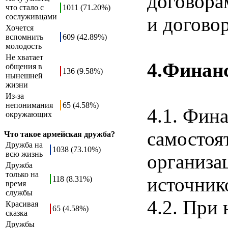
договора
что стало с
1011 (71.20%)
сослуживцами
и догово
Хочется
вспомнить
609 (42.89%)
молодость
Не хватает
4.Финан
общения в
136 (9.58%)
нынешней
жизни
Из-за
непонимания
65 (4.58%)
4.1. Фин
окружающих
самостоя
Что такое армейская дружба?
Дружба на
1038 (73.10%)
всю жизнь
организа
Дружба
только на
источник
118 (8.31%)
время
службы
4.2. При
Красивая
65 (4.58%)
сказка
Дружбы