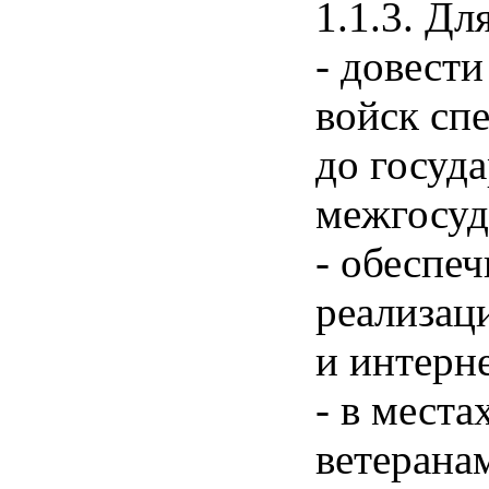
1.1.3. Дл
- довест
войск сп
до госуд
межгосуд
- обеспе
реализац
и интерн
- в мест
ветерана