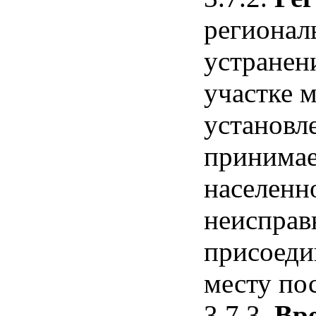
регионал
устранен
участке м
установл
принимае
населенн
неисправ
присоеди
месту по
3.7.3.
Вр