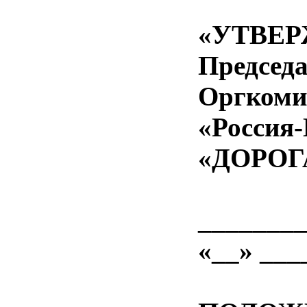
«УТВЕ
Председ
Оргкоми
«Россия-
«ДОРО
________
«__» ___