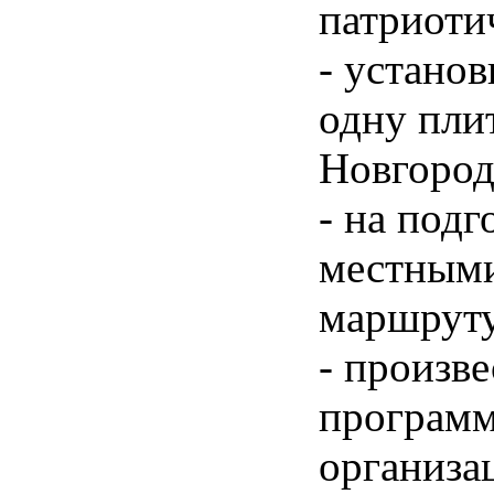
патриоти
- устано
одну пли
Новгород
- на под
местными
маршруту
- произв
программ
организа