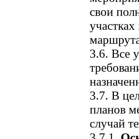
свои пол
участках
маршрута
3.6. Все
требован
назначен
3.7. В ц
планов м
случай т
3.7.1.
Ос