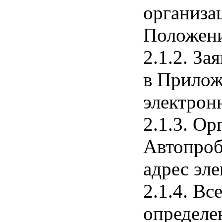
организа
Положени
2.1.2. З
в Прилож
электрон
2.1.3. О
Автопробе
адрес эл
2.1.4. В
определе