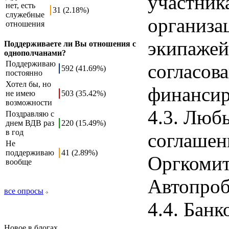
участник
нет, есть
31 (2.18%)
служебные
организа
отношения
экипажей
Поддерживаете ли Вы отношения с
однополчанами?
Поддерживаю
согласов
592 (41.69%)
постоянно
Хотел бы, но
финансир
не имею
503 (35.42%)
возможности
4.3. Люб
Поздравляю с
днем ВДВ раз
220 (15.49%)
в год
соглашен
Не
поддерживаю
41 (2.89%)
Оргкомит
вообще
Автопроб
все опросы
4.4. Бан
Новое в блогах