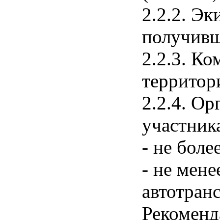
2.2.2. Э
получивш
2.2.3. К
территор
2.2.4. О
участник
- не боле
- не мен
автотран
Рекоменд