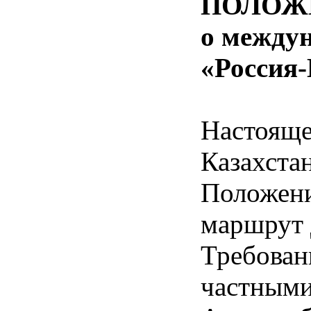
ПОЛОЖ
о между
«Росси
Настояще
Казахст
Положени
маршрут 
Требован
частными