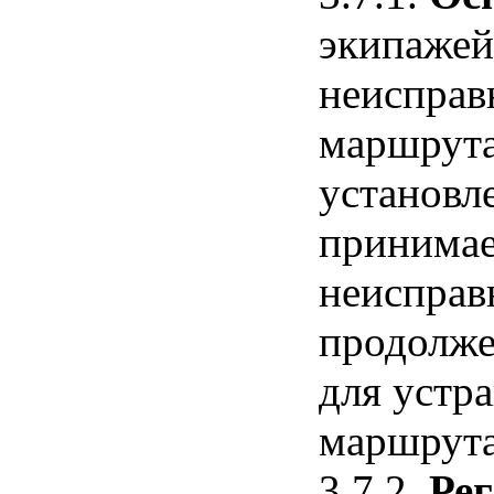
экипажей
неисправ
маршрута 
установл
принимае
неисправ
продолже
для устр
маршрута
3.7.2.
Ре