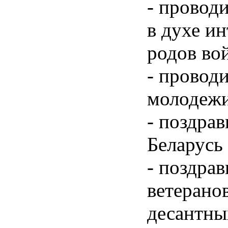
- провод
в духе и
родов во
- провод
молодежи
- поздра
Беларусь
- поздра
ветерано
десантны