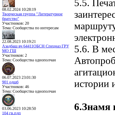
5.5. Печ
08.02.2024 10:28:19
заинтере
Творческая группа "Литературное
братство"
маршруту
Участников: 20
Тема: Сообщества по интересам
электрон
22.08.2023 10:19:21
5.6. В м
Азадбаш вч 64411ОБСН Спецназ ГРУ
МО ГШ
Участников: 2
Автопроб
Тема: Сообщества однополчан
агитацио
06.07.2023 23:01:30
истории 
901 одшб
Участников: 46
Тема: Сообщества однополчан
6.Знамя 
03.06.2023 10:28:50
104 гв.пдп