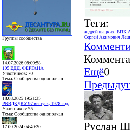
Теги:
андрей шацких
,
ВПК А
Сергей Акимович Лещ
Группы сообщества
Комменти
Коммент
14.07.2026 08:09:58
105 ВДД. ФЕРГАНА
Ещё
0
Участников: 70
Тема: Сообщества однополчан
Предыду
18.08.2025 19:21:35
РВВДКДКУ 97 выпуск, 1978 год.
Участников: 55
Тема: Сообщества однополчан
Руслан Ш
17.09.2024 04:49:20