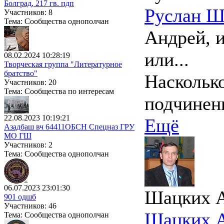
Болград, 217 гв. пдп
Руслан Ш
Участников: 8
Тема: Сообщества однополчан
Андрей, и
или...
08.02.2024 10:28:19
Творческая группа "Литературное
братство"
Насколько
Участников: 20
Тема: Сообщества по интересам
подчинен
22.08.2023 10:19:21
Ещё
Азадбаш вч 64411ОБСН Спецназ ГРУ
МО ГШ
Участников: 2
Тема: Сообщества однополчан
06.07.2023 23:01:30
Шацких 
901 одшб
Участников: 46
Шацких 
Тема: Сообщества однополчан