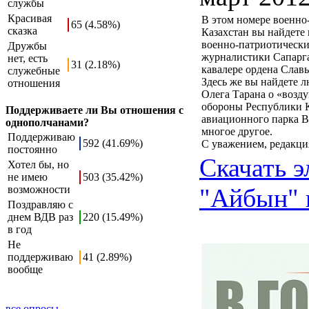
службы
Красивая
В этом номере военн
65 (4.58%)
сказка
Казахстан вы найдете
военно-патриотических
Дружбы
журналистики Сапарга
нет, есть
31 (2.18%)
кавалере ордена Славы
служебные
Здесь же вы найдете 
отношения
Олега Тарана о «возд
обороны Республики К
Поддерживаете ли Вы отношения с
авиационного парка В
однополчанами?
многое другое.
Поддерживаю
592 (41.69%)
С уважением, редакци
постоянно
Скачать 
Хотел бы, но
не имею
503 (35.42%)
возможности
"Айбын" н
Поздравляю с
днем ВДВ раз
220 (15.49%)
в год
Не
поддерживаю
41 (2.89%)
вообще
все опросы