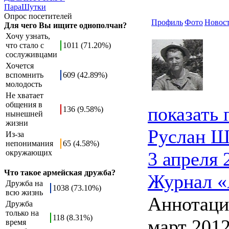
ПараШутки
Опрос посетителей
Профиль
Фото
Новос
Для чего Вы ищите однополчан?
Хочу узнать,
что стало с
1011 (71.20%)
сослуживцами
Хочется
вспомнить
609 (42.89%)
молодость
Не хватает
общения в
показать
136 (9.58%)
нынешней
жизни
Руслан Ш
Из-за
непонимания
65 (4.58%)
окружающих
3 апреля 
Что такое армейская дружба?
Журнал «
Дружба на
1038 (73.10%)
всю жизнь
Аннотаци
Дружба
только на
118 (8.31%)
март 2012
время