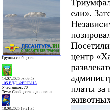
Триумфал
ели». Зат
Независим
позирова
Посетили
центр «Х
Группы сообщества
развлекат
администр
14.07.2026 08:09:58
105 ВДД. ФЕРГАНА
платы за
Участников: 70
Тема: Сообщества однополчан
животных
18.08.2025 19:21:35