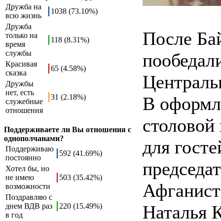
Дружба на
1038 (73.10%)
всю жизнь
Дружба
После Ба
только на
118 (8.31%)
время
службы
пообедали
Красивая
65 (4.58%)
сказка
Централь
Дружбы
нет, есть
31 (2.18%)
В оформл
служебные
отношения
столовой 
Поддерживаете ли Вы отношения с
однополчанами?
для гост
Поддерживаю
592 (41.69%)
постоянно
председа
Хотел бы, но
не имею
503 (35.42%)
Афганист
возможности
Поздравляю с
днем ВДВ раз
220 (15.49%)
Наталья 
в год