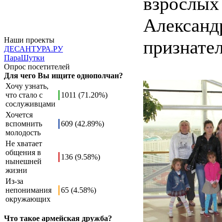
взрослых 
Александ
Наши проекты
признател
ДЕСАНТУРА.РУ
ПараШутки
Опрос посетителей
Для чего Вы ищите однополчан?
Хочу узнать,
что стало с
1011 (71.20%)
сослуживцами
Хочется
вспомнить
609 (42.89%)
молодость
Не хватает
общения в
136 (9.58%)
нынешней
жизни
Из-за
непонимания
65 (4.58%)
окружающих
Что такое армейская дружба?