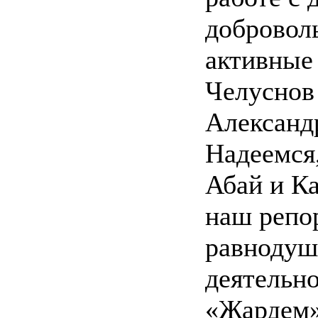
добровол
активные
Челуснов
Александ
Надеемся,
Абай и К
наш репор
равнодуш
деятельн
«Жардем»