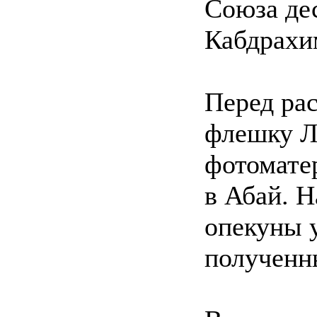
Союза де
Кабдрахи
Перед рас
флешку Л
фотомате
в Абай. Н
опекуны 
полученн