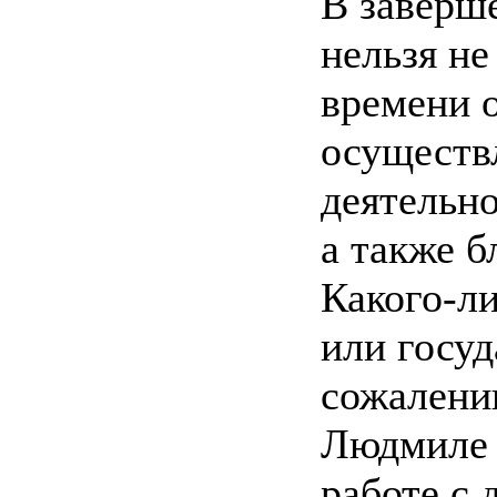
В заверш
нельзя не
времени 
осуществ
деятельно
а также б
Какого-л
или госуд
сожалени
Людмиле 
работе с