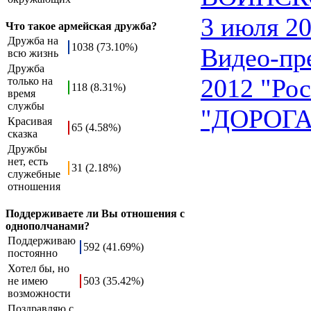
3 июля 20
Что такое армейская дружба?
Дружба на
1038 (73.10%)
Видео-пр
всю жизнь
Дружба
2012 "Рос
только на
118 (8.31%)
время
службы
"ДОРОГ
Красивая
65 (4.58%)
сказка
Дружбы
нет, есть
31 (2.18%)
служебные
отношения
Поддерживаете ли Вы отношения с
однополчанами?
Поддерживаю
592 (41.69%)
постоянно
Хотел бы, но
не имею
503 (35.42%)
возможности
Поздравляю с