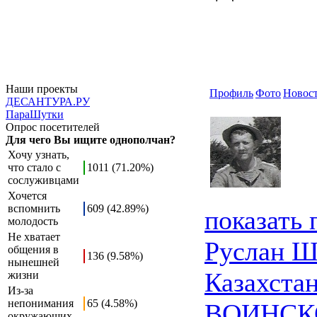
Наши проекты
Профиль
Фото
Новос
ДЕСАНТУРА.РУ
ПараШутки
Опрос посетителей
Для чего Вы ищите однополчан?
Хочу узнать,
что стало с
1011 (71.20%)
сослуживцами
Хочется
вспомнить
609 (42.89%)
показать
молодость
Не хватает
Руслан Ш
общения в
136 (9.58%)
нынешней
Казахста
жизни
Из-за
непонимания
65 (4.58%)
ВОИНСК
окружающих