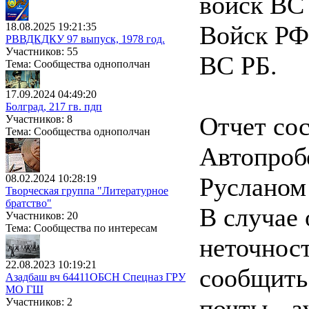
войск ВС
18.08.2025 19:21:35
Войск РФ
РВВДКДКУ 97 выпуск, 1978 год.
Участников: 55
ВС РБ.
Тема: Сообщества однополчан
17.09.2024 04:49:20
Болград, 217 гв. пдп
Отчет со
Участников: 8
Тема: Сообщества однополчан
Автопроб
08.02.2024 10:28:19
Русланом
Творческая группа "Литературное
братство"
В случае
Участников: 20
Тема: Сообщества по интересам
неточнос
22.08.2023 10:19:21
сообщить 
Азадбаш вч 64411ОБСН Спецназ ГРУ
МО ГШ
почты - 
Участников: 2