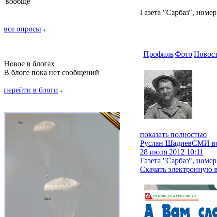
вообще
Газета "Сарбаз", номер
все опросы
Профиль
Фото
Новос
Новое в блогах
В блоге пока нет сообщений
перейти в блоги
показать полностью
Руслан Шадиев
СМИ во
28 июля 2012 10:11
Газета "Сарбаз", номер
Скачать электронную в