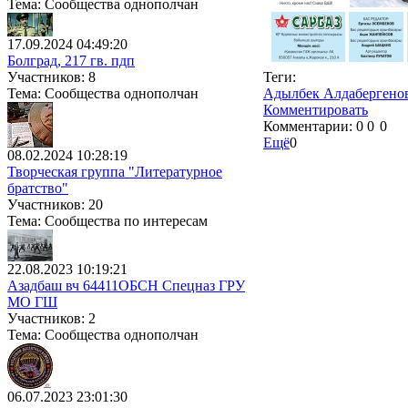
Тема: Сообщества однополчан
17.09.2024 04:49:20
Болград, 217 гв. пдп
Участников: 8
Теги:
Тема: Сообщества однополчан
Адылбек Алдабергено
Комментировать
Комментарии:
0
0
0
Ещё
0
08.02.2024 10:28:19
Творческая группа "Литературное
братство"
Участников: 20
Тема: Сообщества по интересам
22.08.2023 10:19:21
Азадбаш вч 64411ОБСН Спецназ ГРУ
МО ГШ
Участников: 2
Тема: Сообщества однополчан
06.07.2023 23:01:30