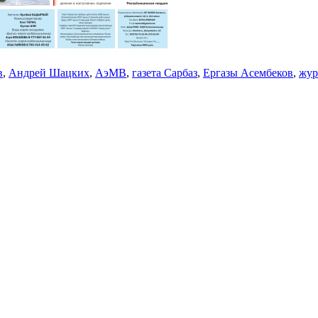
в
,
Андрей Шацких
,
АэМВ
,
газета Сарбаз
,
Ергазы Асембеков
,
жур