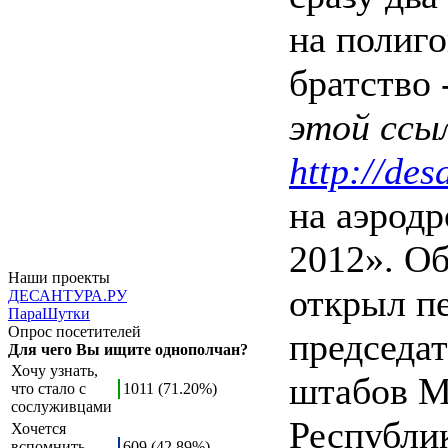
на полиг
братство 
этой ссыл
http://de
на аэродр
2012». Об
Наши проекты
открыл п
ДЕСАНТУРА.РУ
ПараШутки
Опрос посетителей
председа
Для чего Вы ищите однополчан?
Хочу узнать,
штабов М
что стало с
1011 (71.20%)
сослуживцами
Республи
Хочется
вспомнить
609 (42.89%)