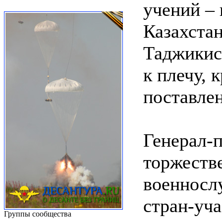
учений –
Казахстан
Таджикист
к плечу, 
поставлен
Генерал-
торжеств
военносл
стран-уч
Группы сообщества