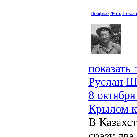
Профиль
Фото
Новос
показать
Руслан Ш
8 октября
Крылом к
В Казахст
сразу дв