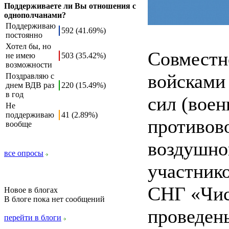
Поддерживаете ли Вы отношения с
однополчанами?
Поддерживаю
592 (41.69%)
постоянно
Хотел бы, но
Совместн
не имею
503 (35.42%)
возможности
войсками
Поздравляю с
днем ВДВ раз
220 (15.49%)
в год
сил (вое
Не
поддерживаю
41 (2.89%)
противов
вообще
воздушно
все опросы
участник
СНГ «Чист
Новое в блогах
В блоге пока нет сообщений
проведены
перейти в блоги