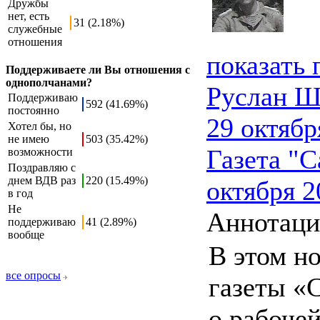
Дружбы
нет, есть
31 (2.18%)
служебные
отношения
показать
Поддерживаете ли Вы отношения с
однополчанами?
Руслан Ш
Поддерживаю
592 (41.69%)
постоянно
29 октябр
Хотел бы, но
не имею
503 (35.42%)
Газета "С
возможности
Поздравляю с
днем ВДВ раз
220 (15.49%)
октября 2
в год
Не
Аннотаци
поддерживаю
41 (2.89%)
вообще
В этом н
все опросы
газеты «
о рабоче