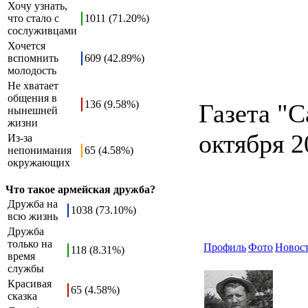
Хочу узнать,
что стало с
1011 (71.20%)
сослуживцами
Хочется
вспомнить
609 (42.89%)
молодость
Не хватает
общения в
136 (9.58%)
Газета "С
нынешней
жизни
октября 2
Из-за
непонимания
65 (4.58%)
окружающих
Что такое армейская дружба?
Дружба на
1038 (73.10%)
всю жизнь
Дружба
только на
Профиль
Фото
Новос
118 (8.31%)
время
службы
Красивая
65 (4.58%)
сказка