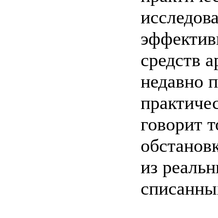
исследова
эффектив
средств а
недавно 
практиче
говорит т
обстановк
из реаль
списанных