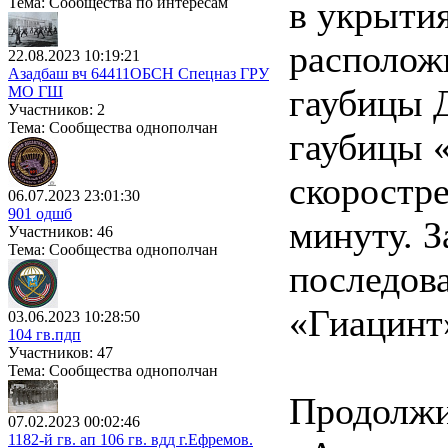
Тема: Сообщества по интересам
в укрытия
располож
22.08.2023 10:19:21
Азадбаш вч 64411ОБСН Спецназ ГРУ
гаубицы Д
МО ГШ
Участников: 2
Тема: Сообщества однополчан
гаубицы 
скоростр
06.07.2023 23:01:30
901 одшб
минуту. З
Участников: 46
Тема: Сообщества однополчан
последов
«Гиацинт
03.06.2023 10:28:50
104 гв.пдп
Участников: 47
Тема: Сообщества однополчан
Продолжи
07.02.2023 00:02:46
1182-й гв. ап 106 гв. вдд г.Ефремов.