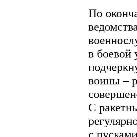
По оконч
ведомств
военносл
в боевой
подчеркну
воины – 
совершенс
С ракетн
регулярно
с пусками