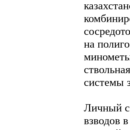
казахста
комбинир
сосредот
на полиг
минометы
ствольная
системы 
Личный со
взводов в