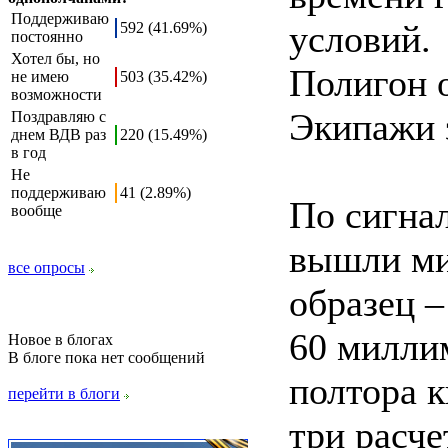
Поддерживаю
условий.
592 (41.69%)
постоянно
Хотел бы, но
Полигон 
не имею
503 (35.42%)
возможности
Экипажи 
Поздравляю с
днем ВДВ раз
220 (15.49%)
в год
Не
поддерживаю
41 (2.89%)
По сигна
вообще
вышли ми
все опросы
образец 
60 милли
Новое в блогах
В блоге пока нет сообщений
полтора к
перейти в блоги
три расч