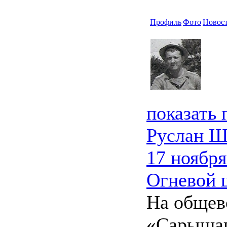
Профиль
Фото
Новос
показать
Руслан Ш
17 ноября
Огневой 
На общев
«Сарышаг