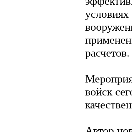
эффектив
условиях 
вооружени
применен
расчетов.
Мероприят
войск сег
качествен
Автор но