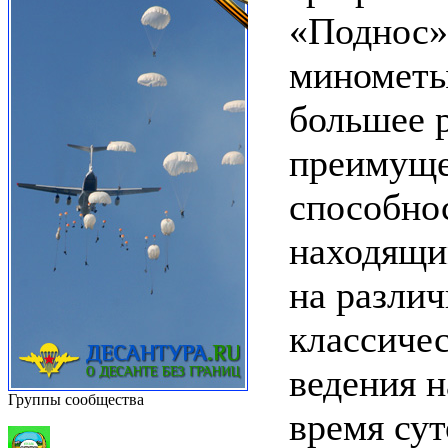
«Поднос»
минометы
большее 
преимуще
способнос
находящи
на разли
классичес
ведения 
Группы сообщества
время сут