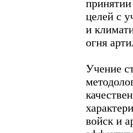
принятии
целей с 
и климати
огня арти
Учение с
методоло
качестве
характер
войск и 