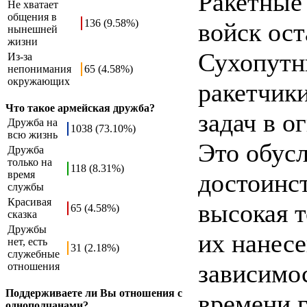
Ракетные 
Не хватает
общения в
136 (9.58%)
войск ос
нынешней
жизни
Сухопутн
Из-за
непонимания
65 (4.58%)
окружающих
ракетчик
Что такое армейская дружба?
задач в о
Дружба на
1038 (73.10%)
всю жизнь
Это обус
Дружба
только на
118 (8.31%)
время
достоинст
службы
Красивая
высокая т
65 (4.58%)
сказка
Дружбы
их нанес
нет, есть
31 (2.18%)
служебные
зависимо
отношения
Поддерживаете ли Вы отношения с
времени г
однополчанами?