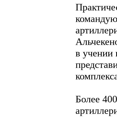
Практиче
командую
артиллер
Альчекен
в учении
представ
комплекса
Более 40
артиллер