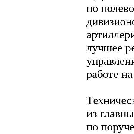
по полев
дивизион
артиллери
лучшее ре
управлен
работе на
Техничес
из главны
по поруч