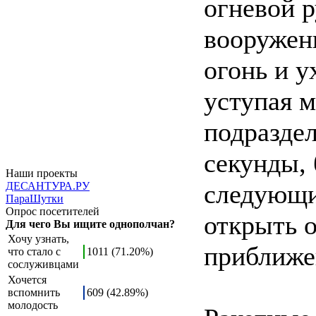
огневой р
вооружени
огонь и у
уступая 
подраздел
секунды,
Наши проекты
следующи
ДЕСАНТУРА.РУ
ПараШутки
Опрос посетителей
открыть о
Для чего Вы ищите однополчан?
Хочу узнать,
приближе
что стало с
1011 (71.20%)
сослуживцами
Хочется
вспомнить
609 (42.89%)
молодость