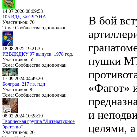
14.07.2026 08:09:58
105 ВДД. ФЕРГАНА
В бой вст
Участников: 70
Тема: Сообщества однополчан
артиллер
гранатом
18.08.2025 19:21:35
РВВДКДКУ 97 выпуск, 1978 год.
пушки МТ
Участников: 55
Тема: Сообщества однополчан
противот
17.09.2024 04:49:20
Болград, 217 гв. пдп
«Фагот» 
Участников: 8
Тема: Сообщества однополчан
предназн
и неподв
08.02.2024 10:28:19
Творческая группа "Литературное
целями, 
братство"
Участников: 20