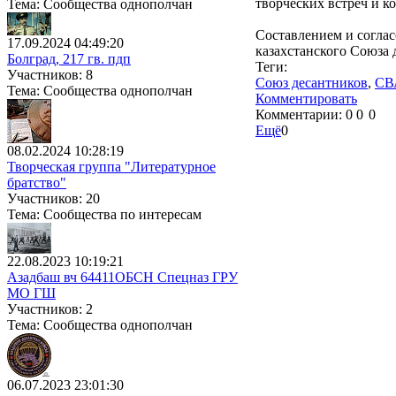
творческих встреч и к
Тема: Сообщества однополчан
Составлением и соглас
17.09.2024 04:49:20
казахстанского Союза
Болград, 217 гв. пдп
Теги:
Участников: 8
Союз десантников
,
СВ
Тема: Сообщества однополчан
Комментировать
Комментарии:
0
0
0
Ещё
0
08.02.2024 10:28:19
Творческая группа "Литературное
братство"
Участников: 20
Тема: Сообщества по интересам
22.08.2023 10:19:21
Азадбаш вч 64411ОБСН Спецназ ГРУ
МО ГШ
Участников: 2
Тема: Сообщества однополчан
06.07.2023 23:01:30