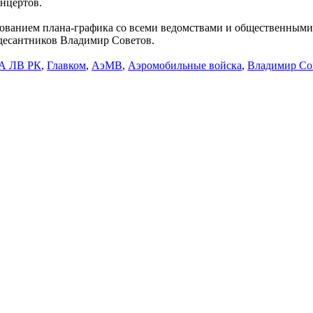
онцертов.
ованием плана-графика со всеми ведомствами и общественными 
 десантников Владимир Советов.
А ЛВ РК
,
Главком
,
АэМВ
,
Аэромобильные войска
,
Владимир Со