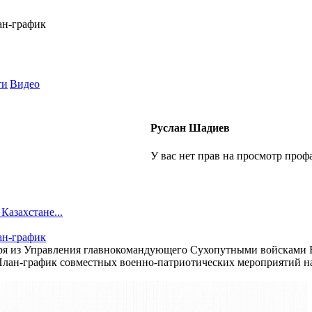
ан-график
ти
Видео
Руслан Шадиев
У вас нет прав на просмотр профа
 Казахстане...
ан-график
бря из Управления главнокомандующего Сухопутными войсками
ан-график совместных военно-патриотических мероприятий на 