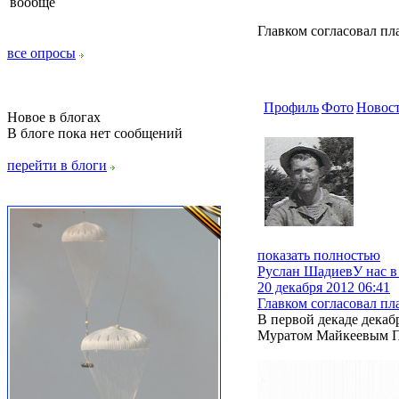
вообще
Главком согласовал пл
все опросы
Профиль
Фото
Новос
Новое в блогах
В блоге пока нет сообщений
перейти в блоги
показать полностью
Руслан Шадиев
У нас в
20 декабря 2012 06:41
Главком согласовал пл
В первой декаде дека
Муратом Майкеевым Пл