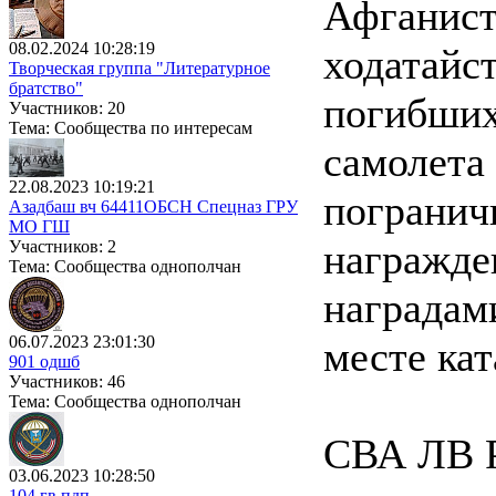
Афганист
08.02.2024 10:28:19
ходатайс
Творческая группа "Литературное
братство"
погибших
Участников: 20
Тема: Сообщества по интересам
самолета 
22.08.2023 10:19:21
погранич
Азадбаш вч 64411ОБСН Спецназ ГРУ
МО ГШ
награжде
Участников: 2
Тема: Сообщества однополчан
наградами
06.07.2023 23:01:30
месте ка
901 одшб
Участников: 46
Тема: Сообщества однополчан
СВА ЛВ Р
03.06.2023 10:28:50
104 гв.пдп