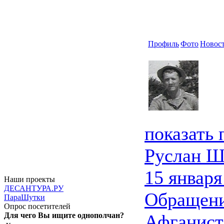
Профиль
Фото
Новос
показать
Руслан Ш
15 января
Наши проекты
ДЕСАНТУРА.РУ
Обращени
ПараШутки
Опрос посетителей
Для чего Вы ищите однополчан?
Афганист