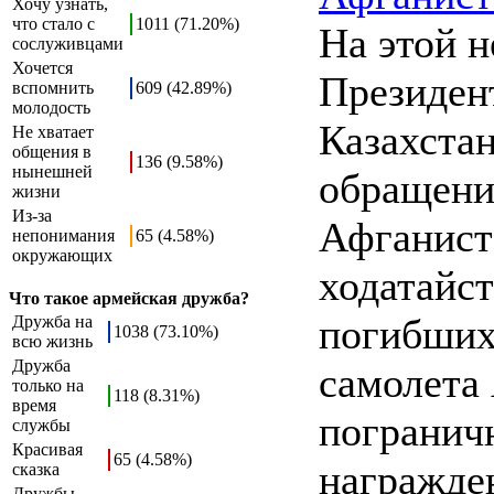
Хочу узнать,
что стало с
1011 (71.20%)
На этой 
сослуживцами
Хочется
Президен
вспомнить
609 (42.89%)
молодость
Казахстан
Не хватает
общения в
136 (9.58%)
нынешней
обращени
жизни
Из-за
Афганист
непонимания
65 (4.58%)
окружающих
ходатайст
Что такое армейская дружба?
погибших
Дружба на
1038 (73.10%)
всю жизнь
Дружба
самолета 
только на
118 (8.31%)
время
погранич
службы
Красивая
65 (4.58%)
награжде
сказка
Дружбы