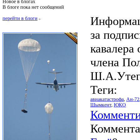
Новое в блогах
В блоге пока нет сообщений
Информац
перейти в блоги
за подпис
кавалера
члена По
Ш.А.Утег
Теги:
авиакатастрофа
,
Ан-72
Шымкент
,
ЮКО
Комменти
Коммент