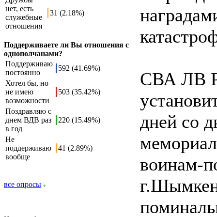
нет, есть
наградами
31 (2.18%)
служебные
отношения
катастро
Поддерживаете ли Вы отношения с
однополчанами?
Поддерживаю
592 (41.69%)
постоянно
СВА ЛВ Р
Хотел бы, но
не имею
503 (35.42%)
установит
возможности
Поздравляю с
дней со 
днем ВДВ раз
220 (15.49%)
в год
мемориал
Не
поддерживаю
41 (2.89%)
вообще
воинам-п
г.Шымкент
все опросы
поминаль