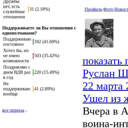
Дружбы
нет, есть
31 (2.18%)
Профиль
Фото
Новос
служебные
отношения
Поддерживаете ли Вы отношения с
однополчанами?
Поддерживаю
592 (41.69%)
постоянно
Хотел бы, но
не имею
503 (35.42%)
показать
возможности
Поздравляю с
Руслан Ш
днем ВДВ раз
220 (15.49%)
в год
22 марта 
Не
поддерживаю
41 (2.89%)
вообще
Ушел из 
Вчера в 
все опросы
воина-ин