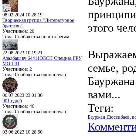
Бауржана,
принципи
08.02.2024 10:28:19
Творческая группа "Литературное
этого чел
братство"
Участников: 20
Тема: Сообщества по интересам
Выражаем
22.08.2023 10:19:21
Азадбаш вч 64411ОБСН Спецназ ГРУ
МО ГШ
семье, ро
Участников: 2
Тема: Сообщества однополчан
Бауржана
вами...
06.07.2023 23:01:30
901 одшб
Теги:
Участников: 46
Тема: Сообщества однополчан
Бауржан Дюсенбаев
,
в
Комменти
03.06.2023 10:28:50