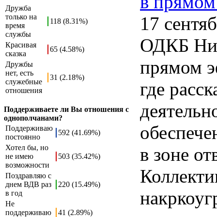
в прямом
Дружба
только на
17 сентяб
118 (8.31%)
время
службы
ОДКБ Ник
Красивая
65 (4.58%)
сказка
прямом э
Дружбы
нет, есть
31 (2.18%)
служебные
где расск
отношения
деятельн
Поддерживаете ли Вы отношения с
однополчанами?
обеспече
Поддерживаю
592 (41.69%)
постоянно
Хотел бы, но
в зоне о
не имею
503 (35.42%)
возможности
Коллекти
Поздравляю с
днем ВДВ раз
220 (15.49%)
накркоуг
в год
Не
поддерживаю
41 (2.89%)