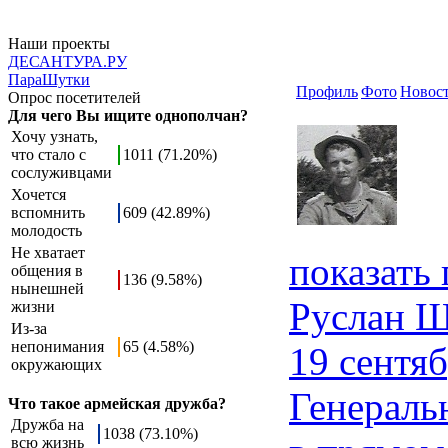
Наши проекты
ДЕСАНТУРА.РУ
ПараШутки
Профиль
Фото
Новос
Опрос посетителей
Для чего Вы ищите однополчан?
Хочу узнать,
что стало с
1011 (71.20%)
сослуживцами
Хочется
вспомнить
609 (42.89%)
молодость
Не хватает
показать
общения в
136 (9.58%)
нынешней
Руслан Ш
жизни
Из-за
непонимания
65 (4.58%)
19 сентяб
окружающих
Генераль
Что такое армейская дружба?
Дружба на
1038 (73.10%)
всю жизнь