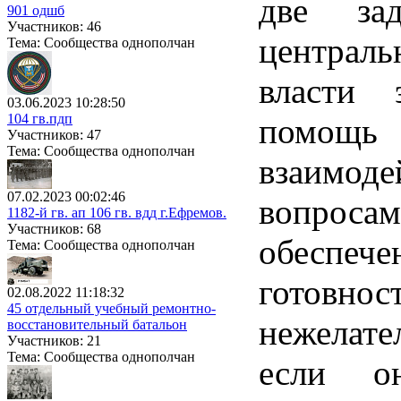
две за
901 одшб
Участников: 46
централ
Тема: Сообщества однополчан
власти 
03.06.2023 10:28:50
104 гв.пдп
помощь 
Участников: 47
Тема: Сообщества однополчан
взаимод
07.02.2023 00:02:46
вопроса
1182-й гв. ап 106 гв. вдд г.Ефремов.
Участников: 68
обеспеч
Тема: Сообщества однополчан
готовност
02.08.2022 11:18:32
45 отдельный учебный ремонтно-
нежелат
восстановительный батальон
Участников: 21
Тема: Сообщества однополчан
если о