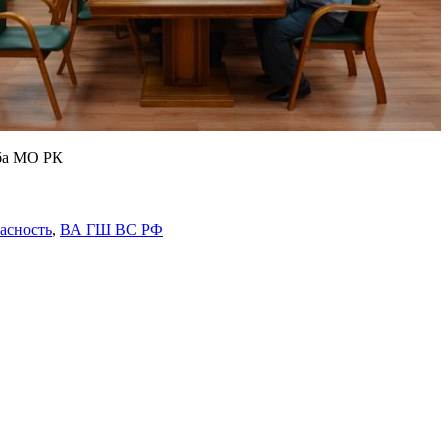
ба МО РК
асность
,
ВА ГШ ВС РФ