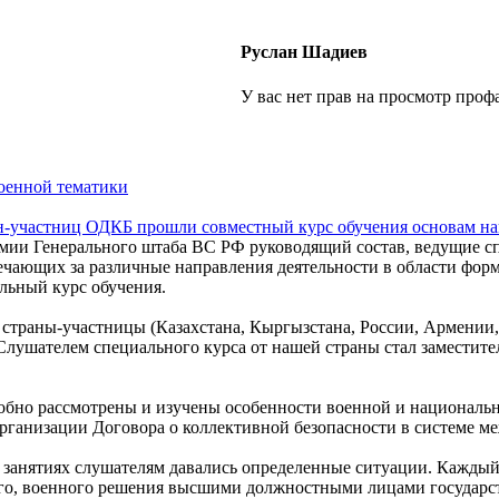
Руслан Шадиев
У вас нет прав на просмотр профа
енной тематики
-участниц ОДКБ прошли совместный курс обучения основам на
мии Генерального штаба ВС РФ руководящий состав, ведущие сп
ечающих за различные направления деятельности в области фор
льный курс обучения.
 страны-участницы (Казахстана, Кыргызстана, России, Армении,
лушателем специального курса от нашей страны стал заместите
обно рассмотрены и изучены особенности военной и национально
Организации Договора о коллективной безопасности в системе м
 занятиях слушателям давались определенные ситуации. Каждый
го, военного решения высшими должностными лицами государст