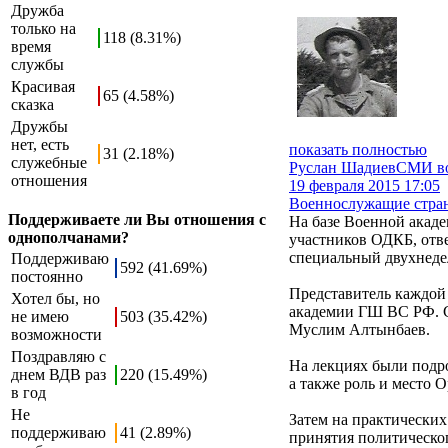
Дружба
только на
118 (8.31%)
время
службы
Красивая
65 (4.58%)
сказка
Дружбы
нет, есть
показать полностью
31 (2.18%)
служебные
Руслан Шадиев
СМИ во
отношения
19 февраля 2015 17:05
Военнослужащие стран
Поддерживаете ли Вы отношения с
На базе Военной акаде
однополчанами?
участников ОДКБ, отв
специальный двухнеде
Поддерживаю
592 (41.69%)
постоянно
Представитель каждой
Хотел бы, но
академии ГШ ВС РФ. С
не имею
503 (35.42%)
Муслим Алтынбаев.
возможности
Поздравляю с
На лекциях были подр
днем ВДВ раз
220 (15.49%)
а также роль и место 
в год
Не
Затем на практических
поддерживаю
41 (2.89%)
принятия политическо