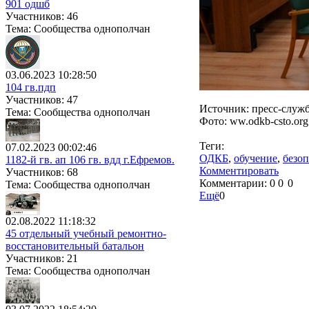
901 одшб
Участников: 46
Тема: Сообщества однополчан
03.06.2023 10:28:50
104 гв.пдп
Участников: 47
Источник: пресс-служ
Тема: Сообщества однополчан
Фото: ww.odkb-csto.org
Теги:
07.02.2023 00:02:46
ОДКБ
,
обучение
,
безоп
1182-й гв. ап 106 гв. вдд г.Ефремов.
Комментировать
Участников: 68
Комментарии:
0
0
0
Тема: Сообщества однополчан
Ещё
0
02.08.2022 11:18:32
45 отдельный учебный ремонтно-
восстановительный батальон
Участников: 21
Тема: Сообщества однополчан