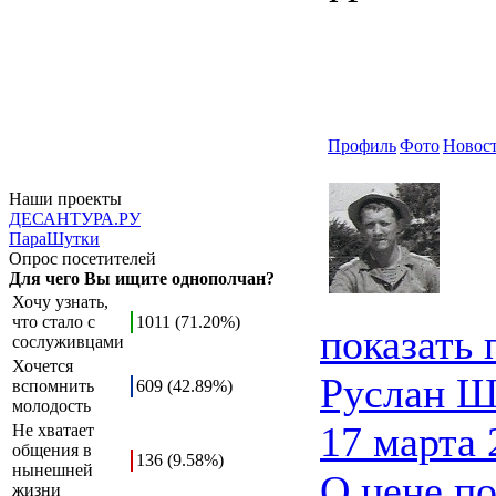
Профиль
Фото
Новос
Наши проекты
ДЕСАНТУРА.РУ
ПараШутки
Опрос посетителей
Для чего Вы ищите однополчан?
Хочу узнать,
что стало с
1011 (71.20%)
показать
сослуживцами
Хочется
Руслан Ш
вспомнить
609 (42.89%)
молодость
17 марта 
Не хватает
общения в
136 (9.58%)
нынешней
О цене п
жизни