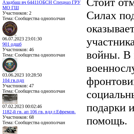
Стоит от
Азадбаш вч 64411ОБСН Спецназ ГРУ
МО ГШ
Силах по
Участников: 2
Тема: Сообщества однополчан
оказывает
участник
06.07.2023 23:01:30
901 одшб
Участников: 46
войны. В
Тема: Сообщества однополчан
военносл
03.06.2023 10:28:50
фронтови
104 гв.пдп
Участников: 47
социальн
Тема: Сообщества однополчан
подарки 
07.02.2023 00:02:46
1182-й гв. ап 106 гв. вдд г.Ефремов.
помощь.
Участников: 68
Тема: Сообщества однополчан