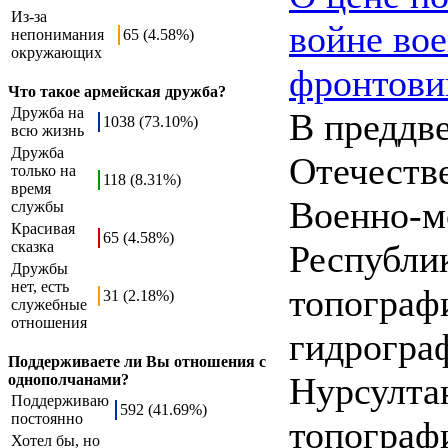
Из-за
войне во
непонимания
65 (4.58%)
окружающих
фронтовик
Что такое армейская дружба?
Дружба на
В преддв
1038 (73.10%)
всю жизнь
Дружба
Отечеств
только на
118 (8.31%)
время
Военно-м
службы
Красивая
65 (4.58%)
сказка
Республи
Дружбы
нет, есть
топограф
31 (2.18%)
служебные
отношения
гидрогра
Поддерживаете ли Вы отношения с
Нурсулта
однополчанами?
Поддерживаю
592 (41.69%)
постоянно
топограф
Хотел бы, но