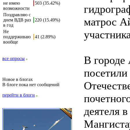
не имею
503 (35.42%)
гидрогра
возможности
Поздравляю с
матрос А
днем ВДВ раз
220 (15.49%)
в год
участник
Не
поддерживаю
41 (2.89%)
вообще
В городе
все опросы
посетили
Новое в блогах
Отечеств
В блоге пока нет сообщений
почетного
перейти в блоги
деятеля в
Мангистау