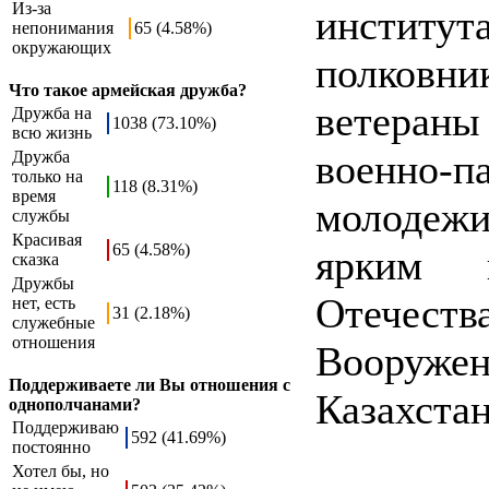
Из-за
институ
непонимания
65 (4.58%)
окружающих
полковни
Что такое армейская дружба?
ветеран
Дружба на
1038 (73.10%)
всю жизнь
военно-
Дружба
только на
118 (8.31%)
время
молодеж
службы
Красивая
65 (4.58%)
ярким 
сказка
Дружбы
Отечес
нет, есть
31 (2.18%)
служебные
отношения
Вооруж
Поддерживаете ли Вы отношения с
Казахстан
однополчанами?
Поддерживаю
592 (41.69%)
постоянно
Хотел бы, но