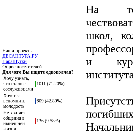
На тор
чествова
школ, к
профессо
Наши проекты
ДЕСАНТУРА.РУ
и курс
ПараШутки
Опрос посетителей
института
Для чего Вы ищите однополчан?
Хочу узнать,
что стало с
1011 (71.20%)
сослуживцами
Хочется
Присутст
вспомнить
609 (42.89%)
молодость
погибших
Не хватает
общения в
136 (9.58%)
Началь
нынешней
жизни