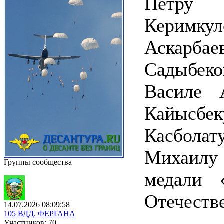
Петру
Керимкул
Аскарбае
Садыбе
Василе 
Кайысбек
Касболат
Михаилу 
Группы сообщества
медали 
Отечеств
14.07.2026 08:09:58
105 ВДД. ФЕРГАНА
Участников: 70