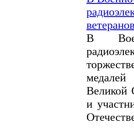
радиоэлек
ветерано
В Воен
радиоэле
торжест
медалей
Великой 
и участн
Отечеств