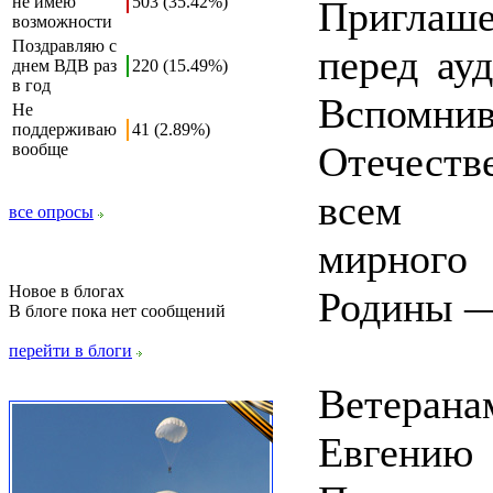
не имею
503 (35.42%)
Приглаш
возможности
Поздравляю с
перед ау
днем ВДВ раз
220 (15.49%)
в год
Вспомн
Не
поддерживаю
41 (2.89%)
Отечест
вообще
всем п
все опросы
мирного
Новое в блогах
Родины —
В блоге пока нет сообщений
перейти в блоги
Ветерана
Евгению