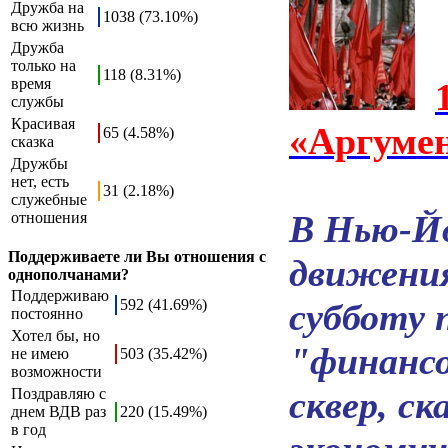
Дружба на
1038 (73.10%)
всю жизнь
Дружба
только на
118 (8.31%)
время
службы
Красивая
«Аргумен
65 (4.58%)
сказка
Дружбы
нет, есть
31 (2.18%)
служебные
В Нью-Й
отношения
Поддерживаете ли Вы отношения с
движения
однополчанами?
Поддерживаю
592 (41.69%)
субботу 
постоянно
Хотел бы, но
"финансо
не имею
503 (35.42%)
возможности
сквер, с
Поздравляю с
днем ВДВ раз
220 (15.49%)
в год