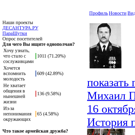
Профиль
Новости
Ви
Наши проекты
ДЕСАНТУРА.РУ
ПараШутки
Опрос посетителей
Для чего Вы ищите однополчан?
Хочу узнать,
что стало с
1011 (71.20%)
сослуживцами
Хочется
вспомнить
609 (42.89%)
показать
молодость
Не хватает
общения в
Михаил 
136 (9.58%)
нынешней
жизни
16 октябр
Из-за
непонимания
65 (4.58%)
История 
окружающих
Что такое армейская дружба?