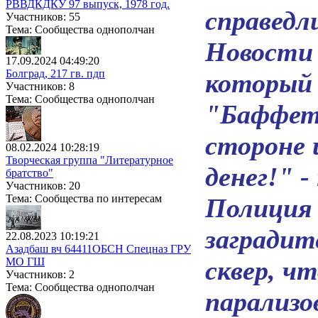
РВВДКДКУ 97 выпуск, 1978 год.
справедл
Участников: 55
Тема: Сообщества однополчан
Новости 
17.09.2024 04:49:20
Болград, 217 гв. пдп
который 
Участников: 8
Тема: Сообщества однополчан
"Баффета
стороне
08.02.2024 10:28:19
Творческая группа "Литературное
денег!" -
братство"
Участников: 20
Тема: Сообщества по интересам
Полиция 
заградит
22.08.2023 10:19:21
Азадбаш вч 64411ОБСН Спецназ ГРУ
МО ГШ
сквер, ч
Участников: 2
Тема: Сообщества однополчан
парализо