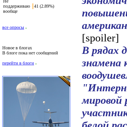
экономич
Не
поддерживаю
41 (2.89%)
повышени
вообще
американ
все опросы
[spoiler]
В рядах 
Новое в блогах
В блоге пока нет сообщений
знамена 
перейти в блоги
воодушев
"Интерна
мировой 
участник
белой ра