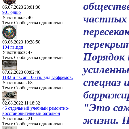
обществе
06.07.2023 23:01:30
901 одшб
частных 
Участников: 46
Тема: Сообщества однополчан
пересека
перекры
03.06.2023 10:28:50
104 гв.пдп
Участников: 47
Порядок 
Тема: Сообщества однополчан
усиленны
07.02.2023 00:02:46
1182-й гв. ап 106 гв. вдд г.Ефремов.
спецназ и
Участников: 68
Тема: Сообщества однополчан
барражир
02.08.2022 11:18:32
"Это сам
45 отдельный учебный ремонтно-
восстановительный батальон
жизни. Н
Участников: 21
Тема: Сообщества однополчан