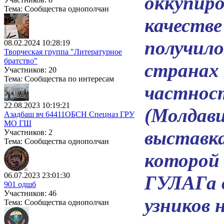
оккупир
Тема: Сообщества однополчан
качестве
получило
08.02.2024 10:28:19
Творческая группа "Литературное
братство"
странах 
Участников: 20
Тема: Сообщества по интересам
частност
22.08.2023 10:19:21
(Молдави
Азадбаш вч 64411ОБСН Спецназ ГРУ
МО ГШ
выставка
Участников: 2
Тема: Сообщества однополчан
которой
06.07.2023 23:01:30
ГУЛАГа 
901 одшб
Участников: 46
узников 
Тема: Сообщества однополчан