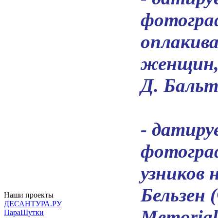
фотограф
оплакив
женщин,
Д. Бальт
- датиру
фотогра
узников 
Бельзен (
Наши проекты
ДЕСАНТУРА.РУ
Memorial
ПараШутки