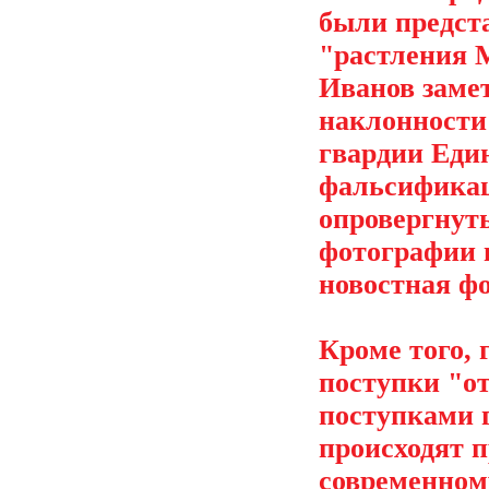
были предст
"растления 
Иванов замет
наклонности
гвардии Еди
фальсификаци
опровергнуть
фотографии в
новостная ф
Кроме того, 
поступки "о
поступками г
происходят п
современном