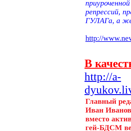
приуроченной
репрессий, п
ГУЛАГа, а же
http://www.ne
В качест
http://a-
dyukov.li
Главный ред
Иван Иванов
вместо акти
гей-БДСМ ве