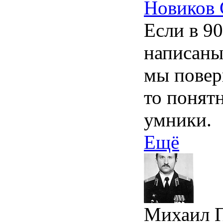
Новиков 
Если в 9
написаны
мы повер
то понят
умники.
Ещё
Михаил 