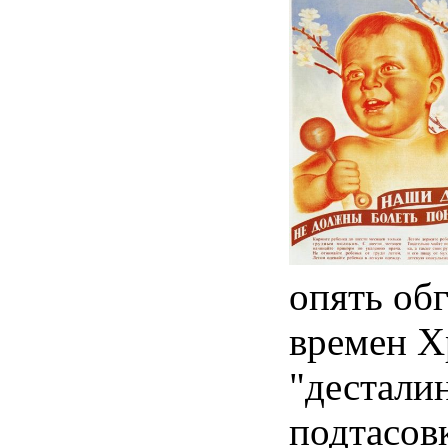
опять обг
времен Х
"дестали
подтасовк