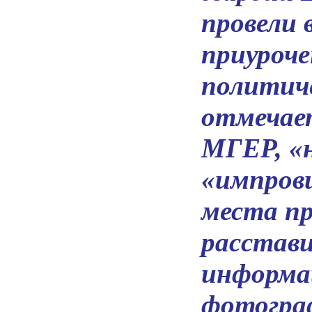
провели 
приуроч
политиче
отмечае
МГЕР, «
«импров
места п
расстави
информа
фотогра