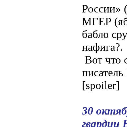
России» 
МГЕР (яб
бабло ср
нафига?.
Вот что 
писатель
[spoiler]
30 октяб
гвардии 