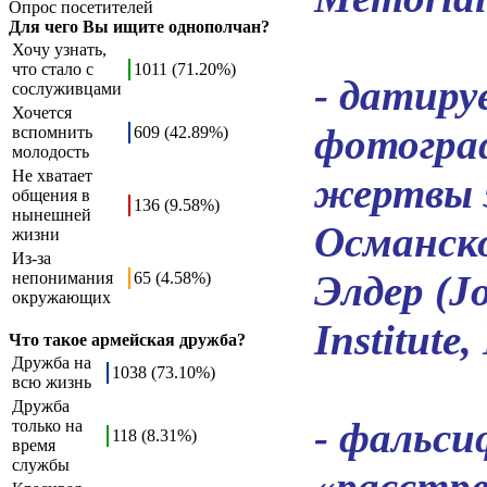
Опрос посетителей
Для чего Вы ищите однополчан?
Хочу узнать,
что стало с
1011 (71.20%)
- датиру
сослуживцами
Хочется
фотограф
вспомнить
609 (42.89%)
молодость
Не хватает
жертвы 
общения в
136 (9.58%)
нынешней
Османск
жизни
Из-за
Элдер (J
непонимания
65 (4.58%)
окружающих
Institute, 
Что такое армейская дружба?
Дружба на
1038 (73.10%)
всю жизнь
Дружба
- фальс
только на
118 (8.31%)
время
службы
«расстр