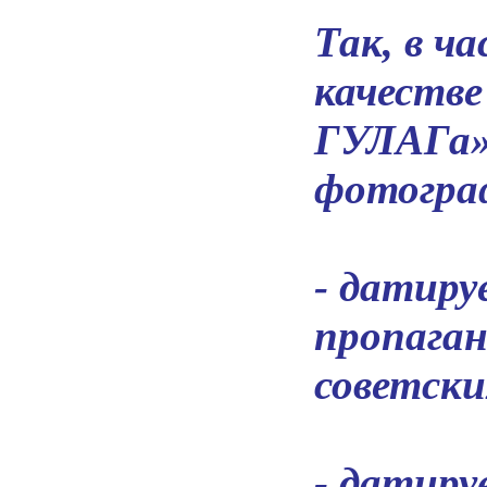
Так, в ч
качеств
ГУЛАГа»
фотогра
- датиру
пропага
советски
- датиру