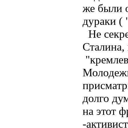
же были 
дураки ( 
Не секре
Сталина,
"кремлев
Молодежь
присматр
долго ду
на этот 
-активис