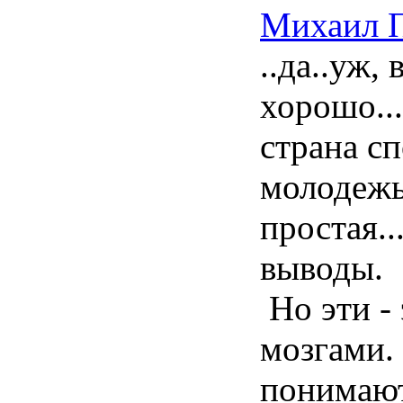
Михаил 
..да..уж,
хорошо..
страна сп
молодежь
простая..
выводы.
Но эти -
мозгами.
понимают