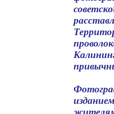
советско
расставл
Террито
проволо
Калининг
привычны
Фотогра
издание
жителям