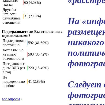
Красивая
65 (4.58%)
сказка
Дружбы
нет, есть
31 (2.18%)
На «инф
служебные
отношения
размещен
Поддерживаете ли Вы отношения с
однополчанами?
никакого
Поддерживаю
592 (41.69%)
постоянно
политич
Хотел бы, но
не имею
503 (35.42%)
возможности
фотогра
Поздравляю с
днем ВДВ раз
220 (15.49%)
в год
Не
Следует 
поддерживаю
41 (2.89%)
вообще
фотогра
все опросы