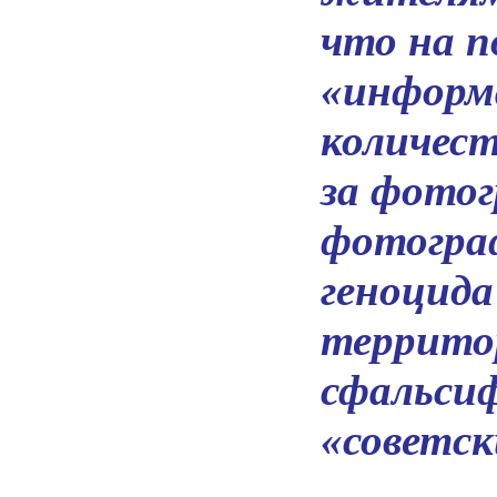
что на 
«информ
количес
за фото
фотогра
геноцида
террито
сфальси
«советск