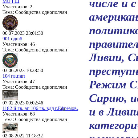
числе и 
МО ГШ
Участников: 2
Тема: Сообщества однополчан
американ
политико
06.07.2023 23:01:30
901 одшб
правите
Участников: 46
Тема: Сообщества однополчан
Ливии, С
преступн
03.06.2023 10:28:50
104 гв.пдп
Режим С
Участников: 47
Тема: Сообщества однополчан
Сирию, и
07.02.2023 00:02:46
и в Ливи
1182-й гв. ап 106 гв. вдд г.Ефремов.
Участников: 68
Тема: Сообщества однополчан
категори
02.08.2022 11:18:32