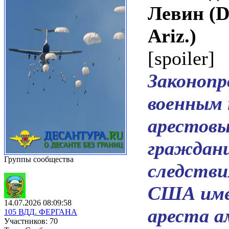
Левин (D
Ariz.)
[spoiler]
Законопр
военным 
арестовы
граждани
Группы сообщества
следстви
США имее
14.07.2026 08:09:58
ареста а
105 ВДД. ФЕРГАНА
Участников: 70