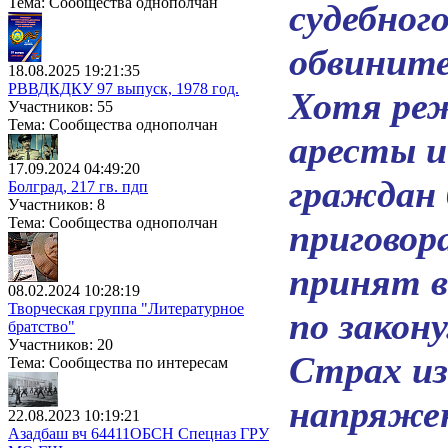
Тема: Сообщества однополчан
судебног
обвините
18.08.2025 19:21:35
РВВДКДКУ 97 выпуск, 1978 год.
Хотя ре
Участников: 55
Тема: Сообщества однополчан
аресты и
17.09.2024 04:49:20
граждан 
Болград, 217 гв. пдп
Участников: 8
Тема: Сообщества однополчан
приговор
принят в
08.02.2024 10:28:19
Творческая группа "Литературное
по закону
братство"
Участников: 20
Страх из
Тема: Сообщества по интересам
напряжен
22.08.2023 10:19:21
Азадбаш вч 64411ОБСН Спецназ ГРУ