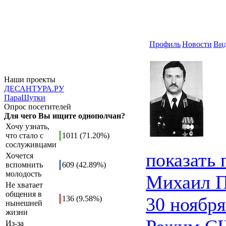
Профиль
Новости
Ви
Наши проекты
ДЕСАНТУРА.РУ
ПараШутки
Опрос посетителей
Для чего Вы ищите однополчан?
Хочу узнать,
что стало с
1011 (71.20%)
сослуживцами
показать
Хочется
вспомнить
609 (42.89%)
молодость
Михаил 
Не хватает
общения в
30 ноября
136 (9.58%)
нынешней
жизни
Из-за