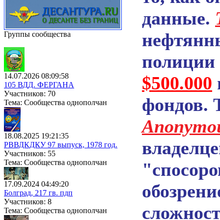
данные.
нефтянны
Группы сообщества
полиции и
14.07.2026 08:09:58
$500.000
105 ВДД. ФЕРГАНА
Участников: 70
фондов. 
Тема: Сообщества однополчан
Anonymo
18.08.2025 19:21:35
владелце
РВВДКДКУ 97 выпуск, 1978 год.
Участников: 55
Тема: Сообщества однополчан
"спосоро
17.09.2024 04:49:20
обозрени
Болград, 217 гв. пдп
Участников: 8
сложност
Тема: Сообщества однополчан