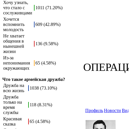
Хочу узнать,
что стало с
1011 (71.20%)
сослуживцами
Хочется
вспомнить
609 (42.89%)
молодость
Не хватает
общения в
136 (9.58%)
нынешней
жизни
Из-за
непонимания
65 (4.58%)
ОПЕРАЦИ
окружающих
Что такое армейская дружба?
Дружба на
1038 (73.10%)
всю жизнь
Дружба
только на
118 (8.31%)
время
Профиль
Новости
Ви
службы
Красивая
65 (4.58%)
сказка