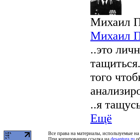
Михаил 
Михаил 
..это лич
тащиться
того чтоб
анализиро
..я тащус
Ещё
Все права на материалы, используемые на 
При копировании ссылка на
desantura.ru
об