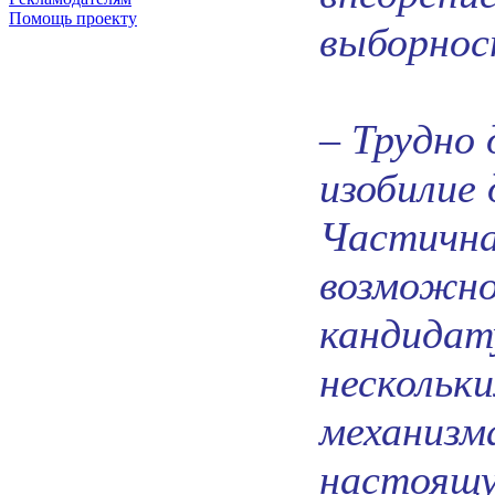
Помощь проекту
выборнос
– Трудно 
изобилие 
Частична
возможно
кандидату
нескольк
механизм
настоящу