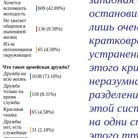
Хочется
вспомнить
609 (42.89%)
останови
молодость
Не хватает
лишь оче
общения в
136 (9.58%)
нынешней
кратковр
жизни
Из-за
непонимания
65 (4.58%)
устранен
окружающих
этого кри
Что такое армейская дружба?
Дружба на
1038 (73.10%)
неразумна
всю жизнь
Дружба
разделен
только на
118 (8.31%)
время
службы
этой сис
Красивая
65 (4.58%)
сказка
на одни с
Дружбы
нет, есть
31 (2.18%)
этого тр
служебные