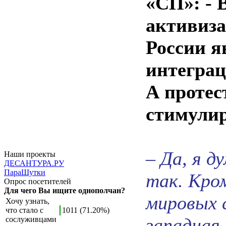
«СП»: - 
активиза
России я
интеграц
А протес
стимулир
– Да, я д
Наши проекты
ДЕСАНТУРА.РУ
ПараШутки
так. Кро
Опрос посетителей
Для чего Вы ищите однополчан?
мировых 
Хочу узнать,
что стало с
1011 (71.20%)
западная
сослуживцами