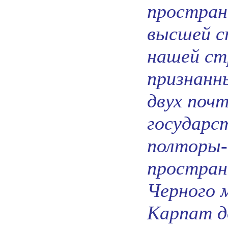
пространс
высшей ст
нашей ст
признанн
двух поч
государст
полторы-
простран
Черного м
Карпат д