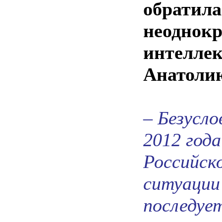
обратила
неоднокр
интеллек
Анатолию
– Безусл
2012 год
Российск
ситуации 
последует