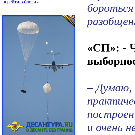
перейти в блоги
бороться 
разобщен
«СП»: - 
выборнос
– Думаю,
практиче
построен
и очень н