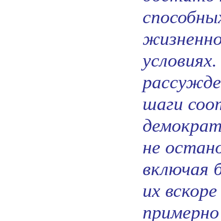
способных
жизненно
условиях
рассужде
шаги со
демократ
не остан
включая 
их вскор
примерно