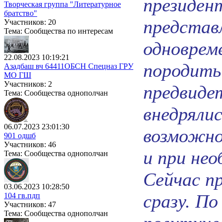
президен
Творческая группа "Литературное
братство"
представ
Участников: 20
Тема: Сообщества по интересам
одновреме
22.08.2023 10:19:21
породить
Азадбаш вч 64411ОБСН Спецназ ГРУ
МО ГШ
Участников: 2
предвиде
Тема: Сообщества однополчан
внедрялис
06.07.2023 23:01:30
возможно
901 одшб
Участников: 46
и при не
Тема: Сообщества однополчан
Сейчас п
03.06.2023 10:28:50
сразу. По
104 гв.пдп
Участников: 47
Тема: Сообщества однополчан