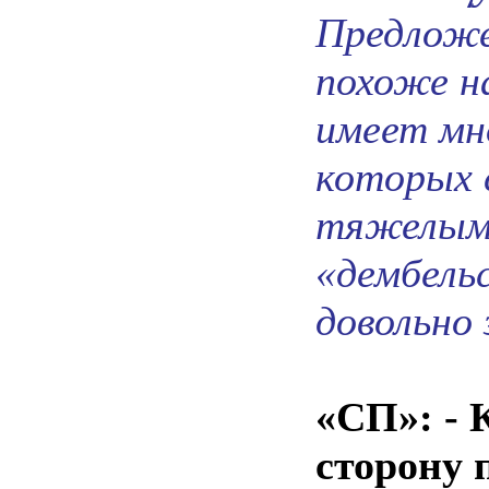
Предложе
похоже н
имеет мн
которых 
тяжелым 
«дембель
довольно
«СП»: - 
сторону 