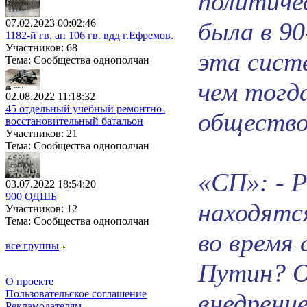
политиче
07.02.2023 00:02:46
была в 9
1182-й гв. ап 106 гв. вдд г.Ефремов.
Участников: 68
эта сист
Тема: Сообщества однополчан
чем тогд
02.08.2022 11:18:32
45 отдельный учебный ремонтно-
общество
восстановительный батальон
Участников: 21
Тема: Сообщества однополчан
«СП»: - 
03.07.2022 18:54:20
900 ОДШБ
находятся
Участников: 12
Тема: Сообщества однополчан
во время 
все группы
Путин? О
О проекте
Пользовательское соглашение
внедрение
Рекламодателям