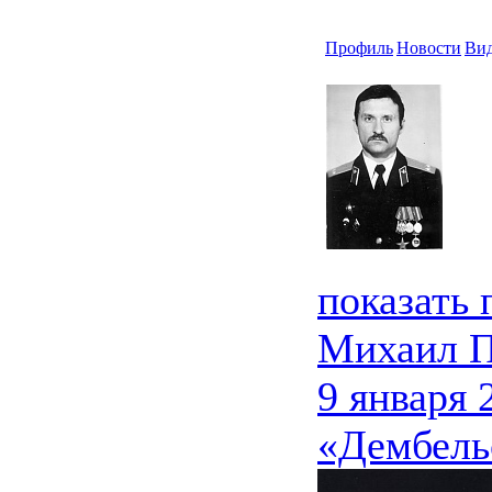
Профиль
Новости
Ви
показать
Михаил 
9 января 
«Дембель