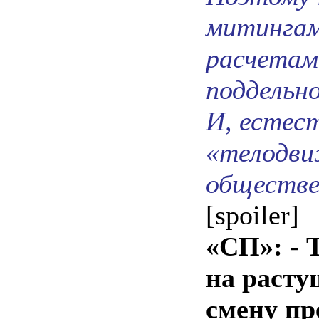
митингам
расчетам
поддельн
И, естест
«телодви
обществе
[spoiler]
«СП»: - 
на расту
смену пр