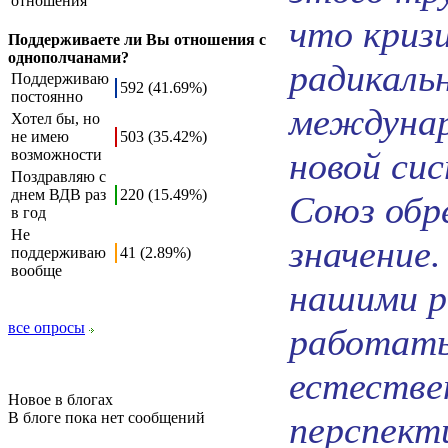
отношения
что кризи
Поддерживаете ли Вы отношения с
однополчанами?
радикаль
Поддерживаю
592 (41.69%)
постоянно
междунар
Хотел бы, но
не имею
503 (35.42%)
новой си
возможности
Поздравляю с
днем ВДВ раз
220 (15.49%)
Союз обр
в год
Не
значение
поддерживаю
41 (2.89%)
вообще
нашими р
все опросы
работать
естестве
Новое в блогах
В блоге пока нет сообщений
перспект