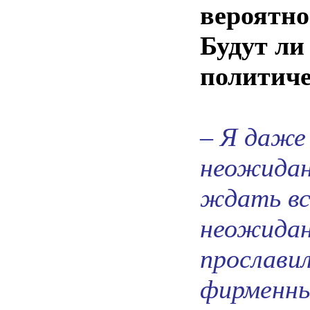
вероятно
Будут ли
политиче
– Я даже 
неожидан
ждать вс
неожидан
прослави
фирменны