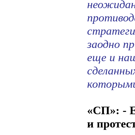
неожидан
противод
стратеги
заодно п
еще и на
сделанны
которыми
«СП»: - 
и протес