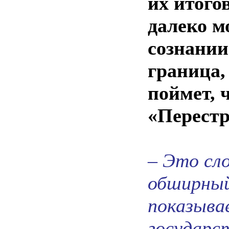
их итого
далеко м
сознании
граница,
поймет, 
«Перестр
– Это сл
обширный
показыва
государс