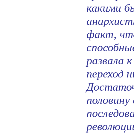
какими б
анархисты
факт, чт
способны
развала 
переход 
Достаточ
половину
последов
революци