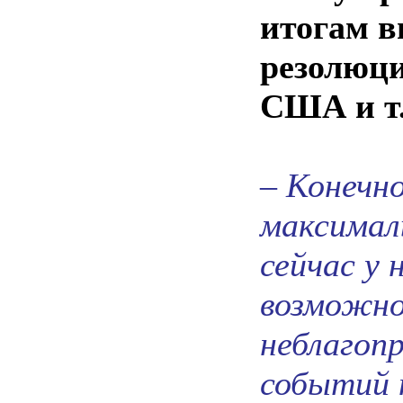
итогам в
резолюци
США и т.
– Конечно
максимал
сейчас у 
возможно
неблагоп
событий 