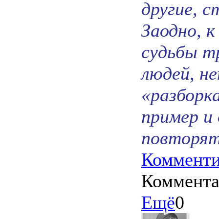
другие, 
Заодно, 
судьбы т
людей, н
«разборк
пример и 
повторят
Комменти
Коммент
Ещё
0