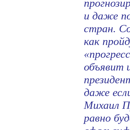
прогнозир
и даже по
стран. С
как прой
«прогрес
объявит 
президен
даже есл
Михаил П
равно бу