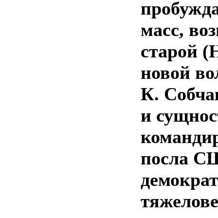
пробужд
масс, во
старой (
новой во
К. Собча
и сущнос
командир
посла С
демокра
тяжелове