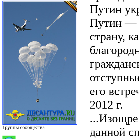
Путин укр
Путин — 
страну, к
благород
гражданс
отступные
его встре
2012 г.
...Изощр
Группы сообщества
данной сп