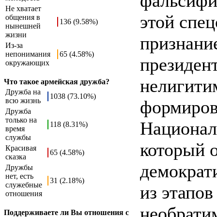
фальсифи
Не хватает
этой спец
общения в
136 (9.58%)
нынешней
жизни
признани
Из-за
непонимания
65 (4.58%)
президен
окружающих
нелигити
Что такое армейская дружба?
Дружба на
1038 (73.10%)
всю жизнь
формиров
Дружба
только на
Националь
118 (8.31%)
время
службы
который 
Красивая
65 (4.58%)
сказка
демократ
Дружбы
нет, есть
31 (2.18%)
служебные
из этапов
отношения
необратим
Поддерживаете ли Вы отношения с