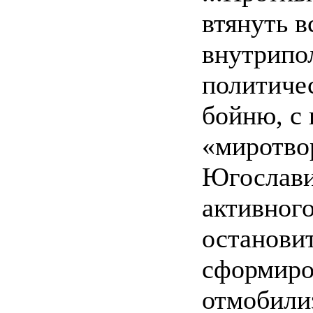
втянуть в
внутрипол
политиче
бойню, с
«миротво
Югослави
активного
остановит
сформиро
отмобили