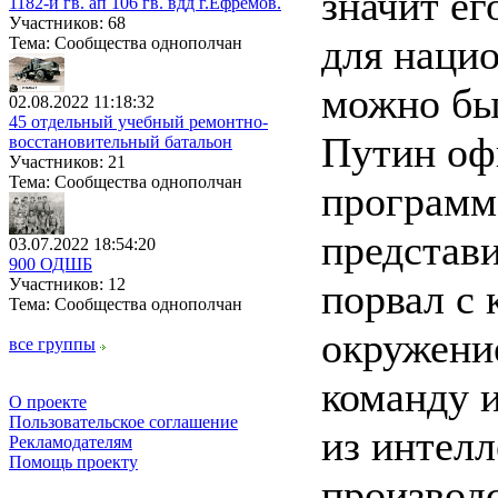
значит ег
1182-й гв. ап 106 гв. вдд г.Ефремов.
Участников: 68
для наци
Тема: Сообщества однополчан
можно бы
02.08.2022 11:18:32
45 отдельный учебный ремонтно-
Путин офи
восстановительный батальон
Участников: 21
Тема: Сообщества однополчан
программ
представ
03.07.2022 18:54:20
900 ОДШБ
Участников: 12
порвал с
Тема: Сообщества однополчан
окружени
все группы
команду 
О проекте
Пользовательское соглашение
из интелл
Рекламодателям
Помощь проекту
производс