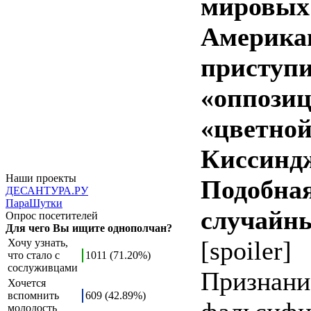
мировых 
Американ
приступи
«оппозиц
«цветной
Киссиндж
Наши проекты
Подобная
ДЕСАНТУРА.РУ
ПараШутки
случайн
Опрос посетителей
Для чего Вы ищите однополчан?
[spoiler]
Хочу узнать,
что стало с
1011 (71.20%)
сослуживцами
Признани
Хочется
вспомнить
609 (42.89%)
молодость