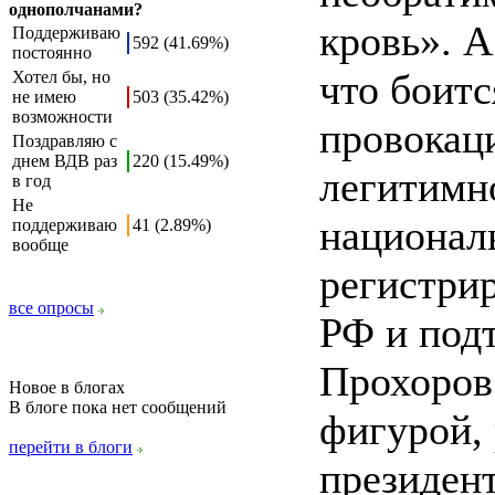
однополчанами?
кровь». А
Поддерживаю
592 (41.69%)
постоянно
что боитс
Хотел бы, но
не имею
503 (35.42%)
возможности
провокаци
Поздравляю с
днем ВДВ раз
220 (15.49%)
легитимн
в год
Не
национал
поддерживаю
41 (2.89%)
вообще
регистри
все опросы
РФ и подт
Прохоров
Новое в блогах
В блоге пока нет сообщений
фигурой,
перейти в блоги
президент