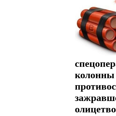
спецопер
колонны
противо
зажравш
олицетв