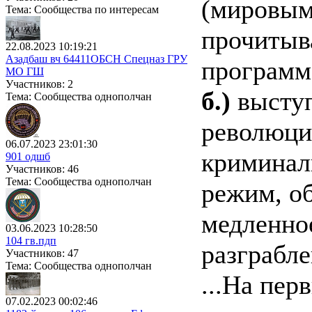
(мировым)
Тема: Сообщества по интересам
прочитыв
22.08.2023 10:19:21
Азадбаш вч 64411ОБСН Спецназ ГРУ
программ
МО ГШ
Участников: 2
б.)
выступ
Тема: Сообщества однополчан
революци
06.07.2023 23:01:30
криминал
901 одшб
Участников: 46
Тема: Сообщества однополчан
режим, о
медленно
03.06.2023 10:28:50
104 гв.пдп
разграбле
Участников: 47
Тема: Сообщества однополчан
...На пер
07.02.2023 00:02:46