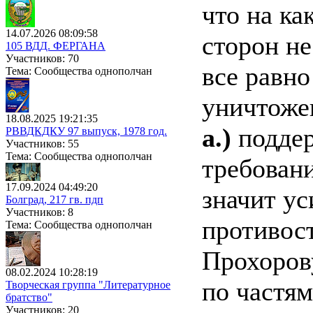
что на к
14.07.2026 08:09:58
сторон н
105 ВДД. ФЕРГАНА
Участников: 70
все равно
Тема: Сообщества однополчан
уничтоже
18.08.2025 19:21:35
a.)
поддер
РВВДКДКУ 97 выпуск, 1978 год.
Участников: 55
Тема: Сообщества однополчан
требован
17.09.2024 04:49:20
значит ус
Болград, 217 гв. пдп
Участников: 8
противос
Тема: Сообщества однополчан
Прохорову
08.02.2024 10:28:19
по частям
Творческая группа "Литературное
братство"
Участников: 20