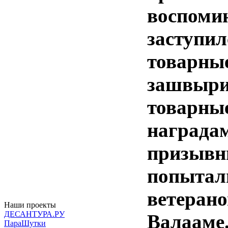
воспомин
заступил
товарные
зашвырив
товарные
наградам
призывни
попытали
ветерано
Наши проекты
ДЕСАНТУРА.РУ
Валааме.
ПараШутки