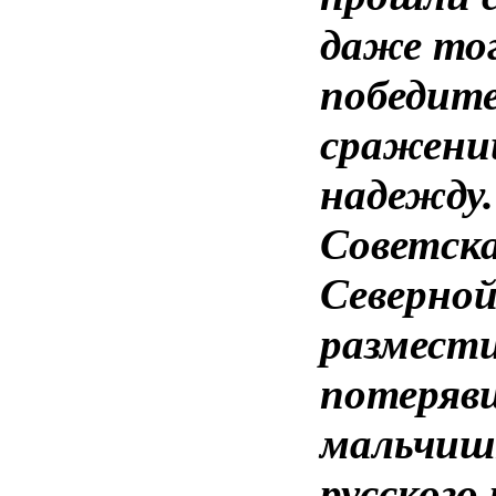
даже тог
победите
сражений
надежду.
Советска
Северной
размести
потеряв
мальчишк
русского