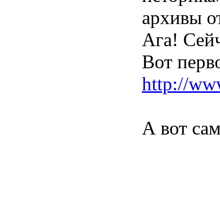
архивы о
Ага! Сейч
Вот перв
http://ww
А вот са