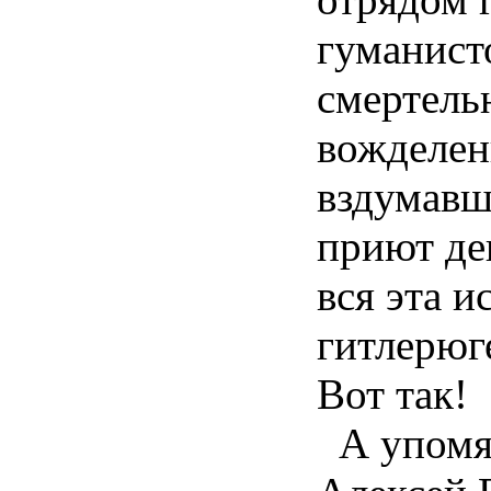
гуманист
смертель
вожделен
вздумавш
приют де
вся эта и
гитлерюг
Вот так!
А упомян