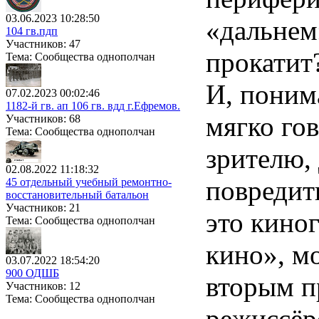
03.06.2023 10:28:50
«дальнем»
104 гв.пдп
Участников: 47
прокатит
Тема: Сообщества однополчан
И, понима
07.02.2023 00:02:46
1182-й гв. ап 106 гв. вдд г.Ефремов.
мягко го
Участников: 68
Тема: Сообщества однополчан
зрителю,
02.08.2022 11:18:32
повредит
45 отдельный учебный ремонтно-
восстановительный батальон
Участников: 21
это кино
Тема: Сообщества однополчан
кино», мо
03.07.2022 18:54:20
900 ОДШБ
вторым п
Участников: 12
Тема: Сообщества однополчан
режиссёр