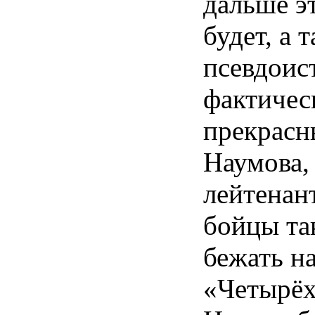
дальше э
будет, а 
псевдоис
фактичес
прекрасн
Наумова,
лейтенан
бойцы та
бежать н
«Четырёх