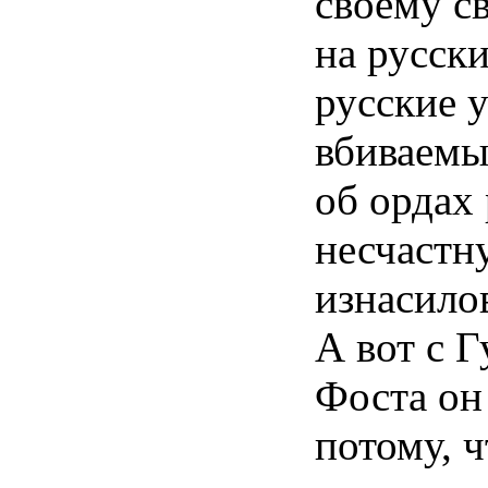
своему с
на русски
русские 
вбиваемы
об ордах
несчастн
изнасило
А вот с Г
Фоста он 
потому, ч