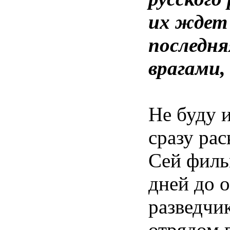
их ждет 
последня
врагами,
Не буду 
сразу ра
Сей фильм
дней до 
разведчик
отрядом 