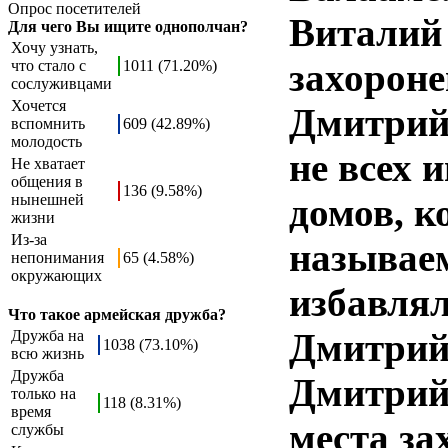
Опрос посетителей
Виталий
Для чего Вы ищите однополчан?
Хочу узнать,
захорон
что стало с
1011 (71.20%)
сослуживцами
Хочется
Дмитрий 
вспомнить
609 (42.89%)
молодость
не всех 
Не хватает
общения в
136 (9.58%)
нынешней
домов, к
жизни
Из-за
называе
непонимания
65 (4.58%)
окружающих
избавлял
Что такое армейская дружба?
Дмитрий 
Дружба на
1038 (73.10%)
всю жизнь
Дружба
Дмитрий 
только на
118 (8.31%)
время
места за
службы