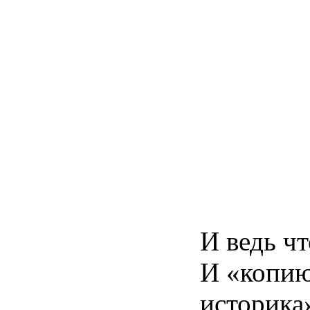
И ведь чт
И «копию
историка