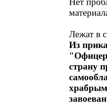
Нет проб
материала
Лежат в с
Из прика
"Офицер
страну п
самообл
храбрым.
завоеван