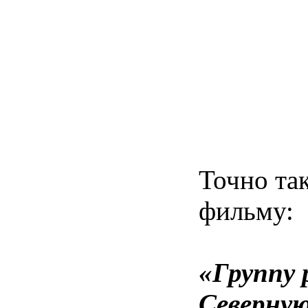
Точно та
фильму:
«Группу 
Северную