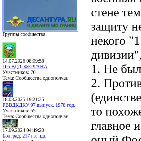
стене тем
защиту н
Группы сообщества
некого "1
дивизии",
14.07.2026 08:09:58
1. Не бы
105 ВДД. ФЕРГАНА
Участников: 70
Тема: Сообщества однополчан
2. Проти
(единств
18.08.2025 19:21:35
РВВДКДКУ 97 выпуск, 1978 год.
то похоже
Участников: 55
Тема: Сообщества однополчан
главное 
17.09.2024 04:49:20
оный Фос
Болград, 217 гв. пдп