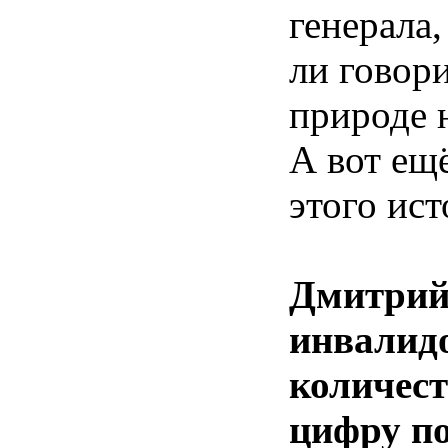
генерала
ли говор
природе 
А вот ещ
этого ист
Дмитрий 
инвалидо
количест
цифру по