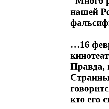
Много 
нашей Ро
фальсиф
…16 фев
кинотеа
Правда, 
Странным
говоритс
кто его с