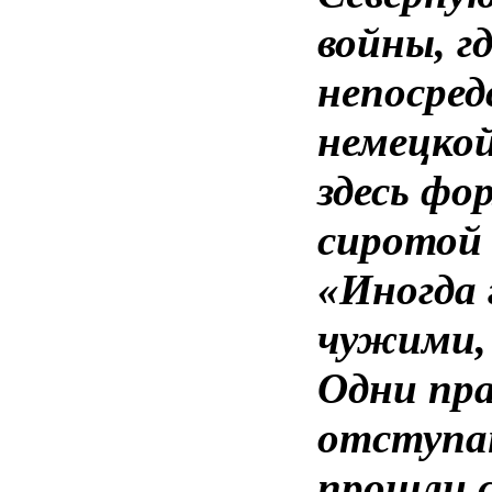
войны, г
непосред
немецкой
здесь фо
сиротой 
«Иногда 
чужими, 
Одни пра
отступаю
прошли 