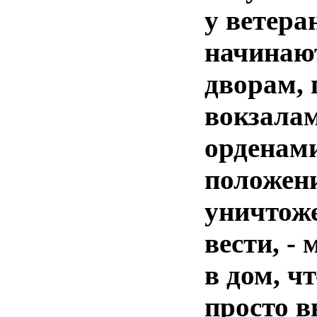
у ветеран
начинают
дворам, 
вокзалам
орденами
положени
уничтоже
вести, -
в дом, ч
просто в