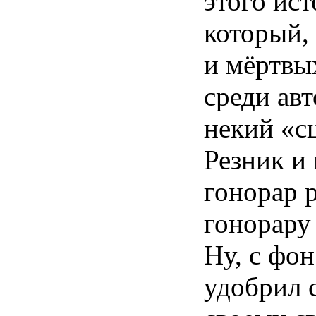
этого ис
который, 
и мёртвы
среди авт
некий «с
Резник и
гонорар 
гонорару
Ну, с фо
удобрил 