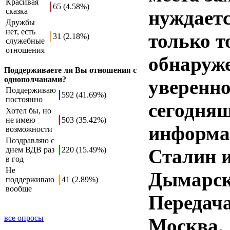
Красивая
65 (4.58%)
сказка
нуждаетс
Дружбы
нет, есть
только т
31 (2.18%)
служебные
отношения
обнаруже
Поддерживаете ли Вы отношения с
однополчанами?
уверенно
Поддерживаю
592 (41.69%)
постоянно
сегодняш
Хотел бы, но
не имею
503 (35.42%)
информац
возможности
Поздравляю с
днем ВДВ раз
220 (15.49%)
Сталин и
в год
Не
Дымарск
поддерживаю
41 (2.89%)
вообще
Передач
все опросы
Москва. 