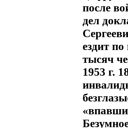
после во
дел док
Сергееви
ездит по
тысяч чел
1953 г. 
инвалиды
безглазы
«впавши
Безумное