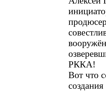
Алексей 
инициато
продюсер
совестли
вооружён
озверевш
РККА!
Вот что 
создания