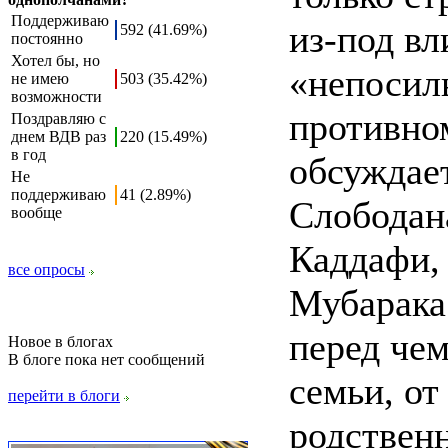
Поддерживаю
из-под вл
592 (41.69%)
постоянно
Хотел бы, но
«непосил
не имею
503 (35.42%)
возможности
противном
Поздравляю с
днем ВДВ раз
220 (15.49%)
в год
обсуждает
Не
поддерживаю
41 (2.89%)
Слободан
вообще
Каддафи,
все опросы
Мубарака.
перед чем
Новое в блогах
В блоге пока нет сообщений
семьи, от
перейти в блоги
родственн