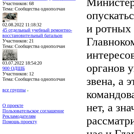
Министер
Участников: 68
Тема: Сообщества однополчан
опускатьс
02.08.2022 11:18:32
и ротных
45 отдельный учебный ремонтно-
восстановительный батальон
Главноко
Участников: 21
Тема: Сообщества однополчан
интересов
03.07.2022 18:54:20
органов у
900 ОДШБ
Участников: 12
звена, а 
Тема: Сообщества однополчан
все группы
командова
нет, а зн
О проекте
Пользовательское соглашение
Рекламодателям
рассматри
Помощь проекту
нас и Гла