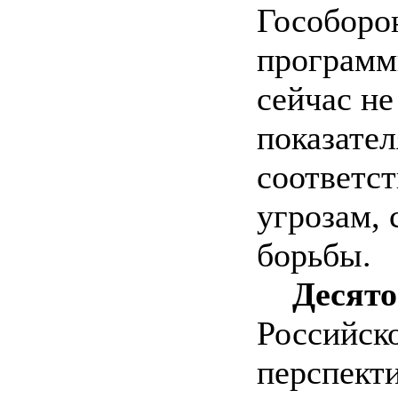
Гособоро
программ
сейчас не
показате
соответст
угрозам,
борьбы.
Десято
Российско
перспект