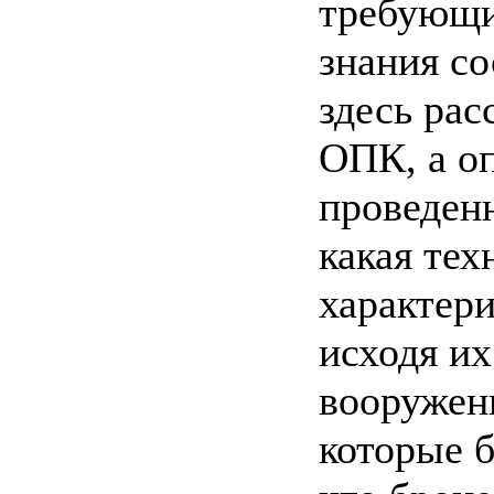
требующи
знания с
здесь рас
ОПК, а оп
проведенн
какая тех
характер
исходя их
вооружен
которые б