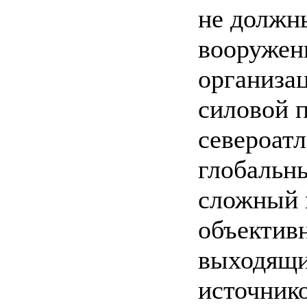
не должн
вооружен
организа
силовой 
североат
глобальн
сложный 
объективн
выходящи
источник