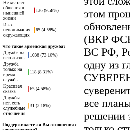
этой слож
Не хватает
общения в
этом про
136 (9.58%)
нынешней
жизни
обновлен
Из-за
непонимания
65 (4.58%)
окружающих
(ВКР ФСБ
Что такое армейская дружба?
ВС РФ, Р
Дружба на
1038 (73.10%)
всю жизнь
одну из 
Дружба
только на
118 (8.31%)
СУВЕРЕН
время
службы
Красивая
суверенит
65 (4.58%)
сказка
Дружбы
все план
нет, есть
31 (2.18%)
служебные
решении 
отношения
Поддерживаете ли Вы отношения с
только ст
однополчанами?