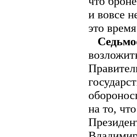
что брон
и вовсе н
это время
Седьмо
возложит
Правител
государст
оборонос
на то, чт
Президен
Владимир