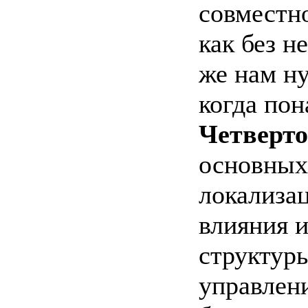
совместно
как без н
же нам ну
когда пон
Четверто
основных
локализа
влияния 
структуры
управлени