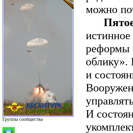
можно поч
Пято
истинное
реформы 
облику».
и состоя
Вооружен
управлять
И состоян
Группы сообщества
укомплек