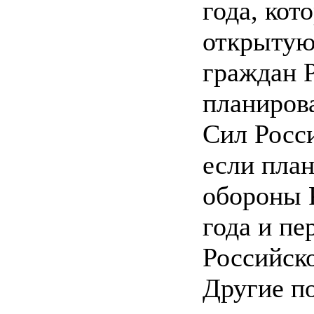
года, кот
открытую
граждан Р
планиров
Сил Росс
если план
обороны 
года и п
Российско
Другие п