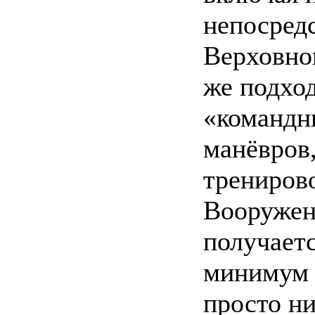
непосред
Верховно
же подход
«командн
манёвров,
трениров
Вооруженн
получаетс
минимум в
просто ни