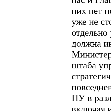
них нет п
уже не ст
отдельно
должна ин
Министер
штаба уп
стратегич
повседнев
ПУ в раз
включая и