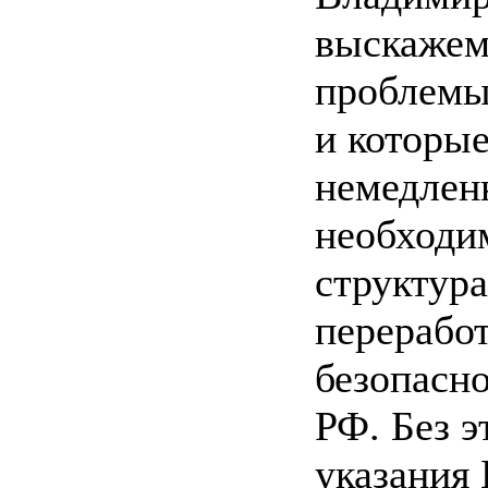
выскажем 
проблемы
и которые
немедленн
необходи
структур
перерабо
безопасн
РФ. Без 
указания