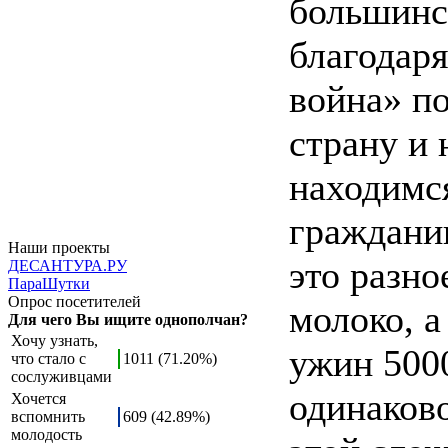
большинс
благодар
война» п
страну и 
находимся
гражданин
Наши проекты
это разно
ДЕСАНТУРА.РУ
ПараШутки
Опрос посетителей
молоко, а
Для чего Вы ищите однополчан?
Хочу узнать,
ужин 5000
что стало с
1011 (71.20%)
сослуживцами
одинаково
Хочется
вспомнить
609 (42.89%)
молодость