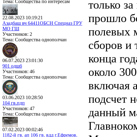
только за
Тема: Сообщества по интересам
прошло б
22.08.2023 10:19:21
Азадбаш вч 64411ОБСН Спецназ ГРУ
полевых 
МО ГШ
Участников: 2
Тема: Сообщества однополчан
сборов и 
конца год
06.07.2023 23:01:30
901 одшб
около 300
Участников: 46
Тема: Сообщества однополчан
включая 
подсчет н
03.06.2023 10:28:50
104 гв.пдп
Участников: 47
данный м
Тема: Сообщества однополчан
Главноко
07.02.2023 00:02:46
1182-й гв. ап 106 гв. вдд г.Ефремов.