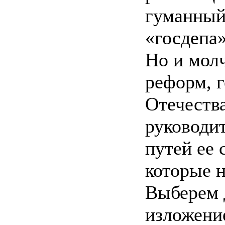
гуманный 
«госдепа»
Но и молч
реформ, 
Отечеств
руководи
путей ее 
которые н
Выберем 
изложение