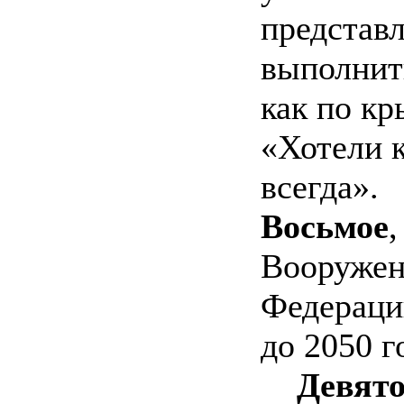
представ
выполнить
как по к
«Хотели к
всегда».
Восьмое
,
Вооружен
Федерации
до 2050 г
Девято