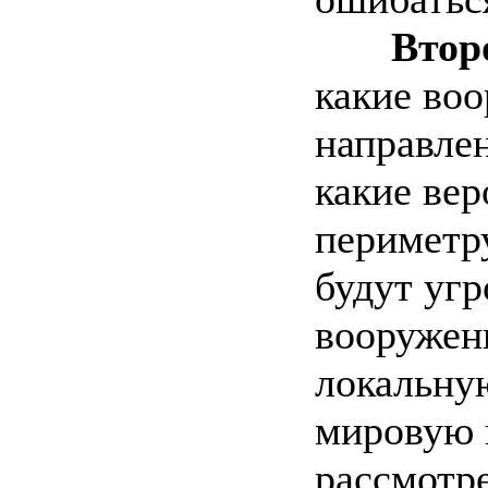
Втор
какие во
направлен
какие ве
периметру
будут угр
вооружен
локальну
мировую в
рассмотр