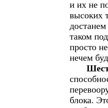
и их не 
высоких т
достанем
таком по
просто не
нечем бу
Шест
способно
перевоор
блока. Эт