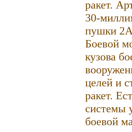
ракет. А
30-милли
пушки 2А
Боевой м
кузова б
вооружен
целей и 
ракет. Ес
системы у
боевой м