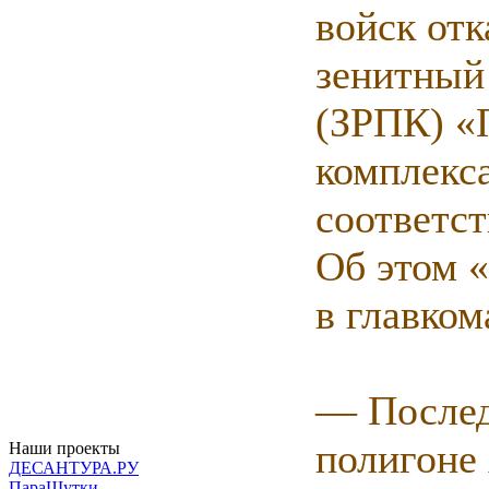
войск отк
зенитный
(ЗРПК) «
комплекса
соответс
Об этом 
в главком
— Послед
полигоне
Наши проекты
ДЕСАНТУРА.РУ
ПараШутки