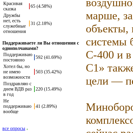
воздушног
Красивая
65 (4.58%)
сказка
марше, з
Дружбы
нет, есть
31 (2.18%)
объекты,
служебные
отношения
системы 
Поддерживаете ли Вы отношения с
однополчанами?
С-400 и в
Поддерживаю
592 (41.69%)
постоянно
С1» такж
Хотел бы, но
не имею
503 (35.42%)
возможности
цели — пе
Поздравляю с
днем ВДВ раз
220 (15.49%)
в год
Не
Миноборо
поддерживаю
41 (2.89%)
вообще
комплекс
все опросы