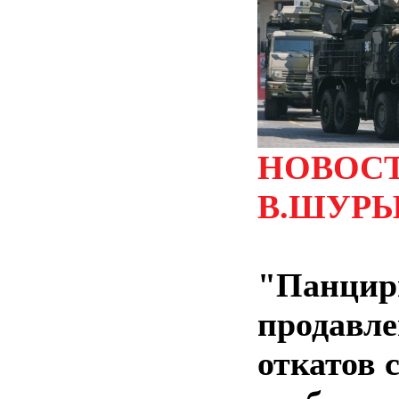
НОВОСТ
В.ШУР
"Панцирь
продавле
откатов 