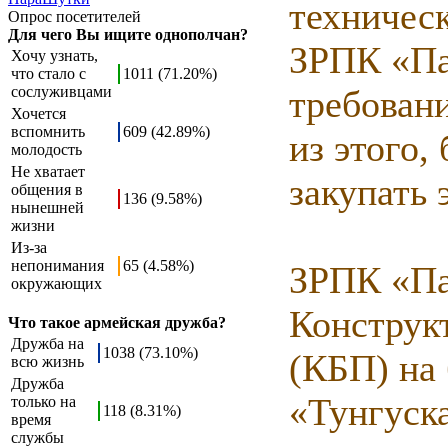
техничес
Опрос посетителей
Для чего Вы ищите однополчан?
ЗРПК «Па
Хочу узнать,
что стало с
1011 (71.20%)
сослуживцами
требован
Хочется
вспомнить
609 (42.89%)
из этого,
молодость
Не хватает
закупать 
общения в
136 (9.58%)
нынешней
жизни
Из-за
непонимания
65 (4.58%)
ЗРПК «Па
окружающих
Конструк
Что такое армейская дружба?
Дружба на
1038 (73.10%)
(КБП) на
всю жизнь
Дружба
«Тунгуска
только на
118 (8.31%)
время
службы