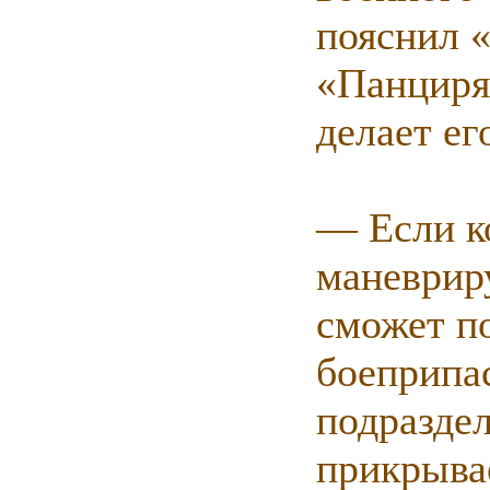
пояснил 
«Панциря
делает е
— Если к
маневрир
сможет п
боеприпас
подраздел
прикрывае