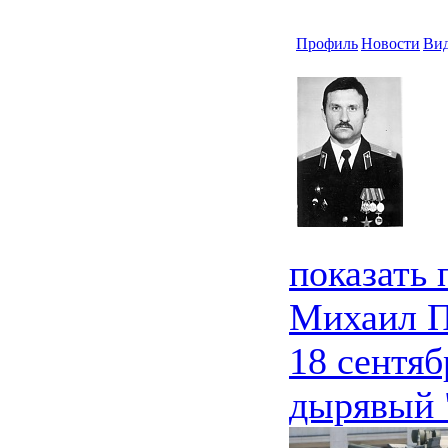
Профиль
Новости
Ви
показать
Михаил 
18 сентяб
дырявый