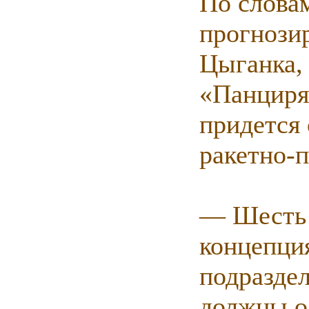
По слова
прогнози
Цыганка, 
«Панциря
придется
ракетно-
— Шесть 
концепция
подразде
должны о