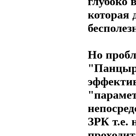
глубоко 
которая 
бесполез
Но пробл
"Панцыря
эффектив
"парамет
непосред
ЗРК т.е.
проходит