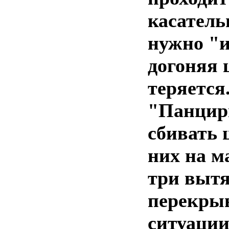
касатель
нужно "и
догоняя 
теряется
"Панцири
сбивать 
них на м
три выт
перекрыв
ситуаци