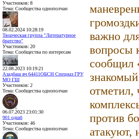
Участников: 8
маневрен
Тема: Сообщества однополчан
громоздки
08.02.2024 10:28:19
важно для
Творческая группа "Литературное
братство"
вопросы 
Участников: 20
Тема: Сообщества по интересам
сообщил 
22.08.2023 10:19:21
знакомый 
Азадбаш вч 64411ОБСН Спецназ ГРУ
МО ГШ
Участников: 2
отметил, 
Тема: Сообщества однополчан
комплекс
06.07.2023 23:01:30
против б
901 одшб
Участников: 46
атакуют, 
Тема: Сообщества однополчан