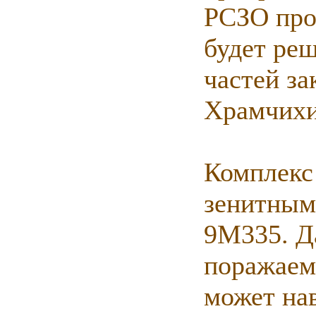
РСЗО про
будет ре
частей за
Храмчихи
Комплекс
зенитным
9М335. Д
поражаем
может на