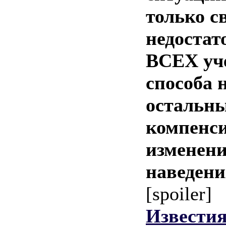
только с
недостат
ВСЕХ уче
способа 
остальны
компенси
изменени
наведени
[spoiler]
Известия