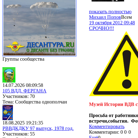
показать полностью
Михаил Попов
Всем
19 октября 2012 09:48
СРОЧНО!!!
Группы сообщества
14.07.2026 08:09:58
105 ВДД. ФЕРГАНА
Участников: 70
Тема: Сообщества однополчан
Музей Истории ВДВ с
Просьба от работник
встречи,события. Ф
18.08.2025 19:21:35
Комментировать
РВВДКДКУ 97 выпуск, 1978 год.
Комментарии:
0
0
0
Участников: 55
Ещё
0