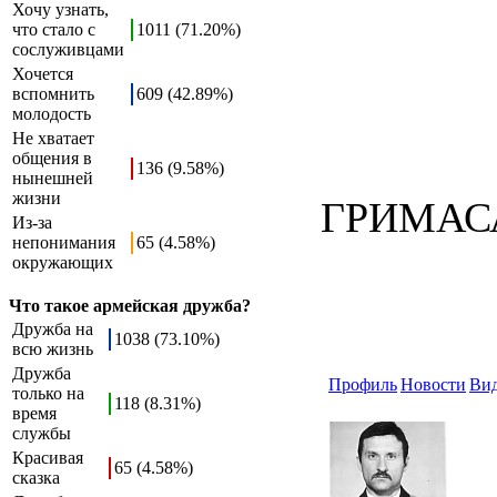
Хочу узнать,
что стало с
1011 (71.20%)
сослуживцами
Хочется
вспомнить
609 (42.89%)
молодость
Не хватает
общения в
136 (9.58%)
нынешней
жизни
ГРИМАС
Из-за
непонимания
65 (4.58%)
окружающих
Что такое армейская дружба?
Дружба на
1038 (73.10%)
всю жизнь
Дружба
Профиль
Новости
Ви
только на
118 (8.31%)
время
службы
Красивая
65 (4.58%)
сказка