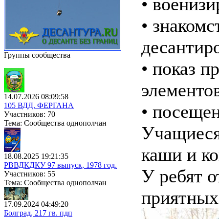
• военизи
• знакомс
десантир
Группы сообщества
• показ п
элементо
14.07.2026 08:09:58
105 ВДД. ФЕРГАНА
• посещен
Участников: 70
Тема: Сообщества однополчан
Учащиеся
каши и ко
18.08.2025 19:21:35
РВВДКДКУ 97 выпуск, 1978 год.
У ребят о
Участников: 55
Тема: Сообщества однополчан
приятных
17.09.2024 04:49:20
Болград, 217 гв. пдп