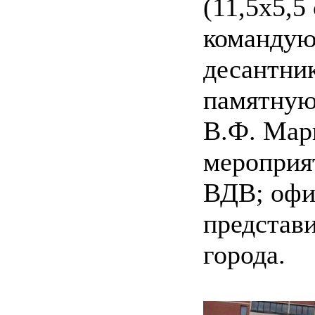
(11,5х5,5
командую
десантник
памятную
В.Ф. Мар
мероприя
ВДВ; офи
представ
города.