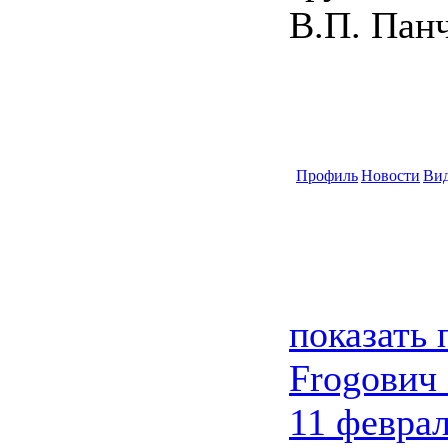
В.П. Панч
Профиль
Новости
Ви
показать
Frogович
11 феврал