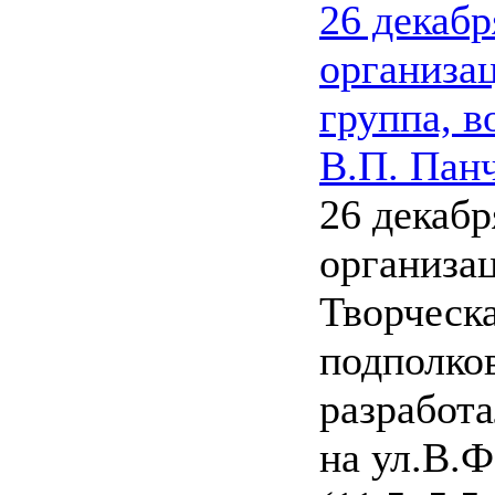
26 декабр
организа
группа, в
В.П. Панч
26 декабр
организа
Творческа
подполко
разработа
на ул.В.Ф