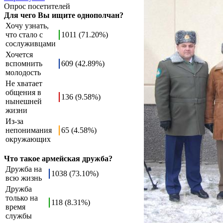
Опрос посетителей
Для чего Вы ищите однополчан?
Хочу узнать,
что стало с
1011 (71.20%)
сослуживцами
Хочется
вспомнить
609 (42.89%)
молодость
Не хватает
общения в
136 (9.58%)
нынешней
жизни
Из-за
непонимания
65 (4.58%)
окружающих
Что такое армейская дружба?
Дружба на
1038 (73.10%)
всю жизнь
Дружба
только на
118 (8.31%)
время
службы