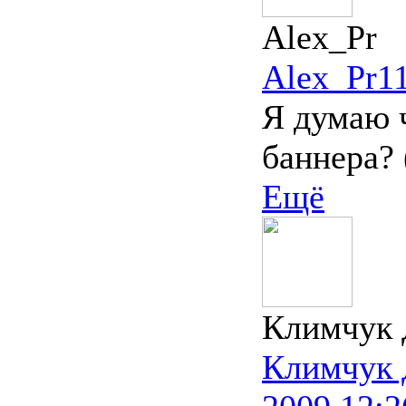
Alex_Pr
Alex_Pr
1
Я думаю ч
баннера? 
Ещё
Климчук 
Климчук 