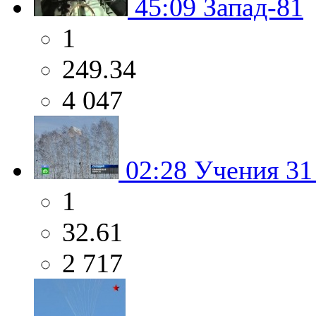
45:09
Запад-81
1
249.34
4 047
02:28
Учения 31 
1
32.61
2 717