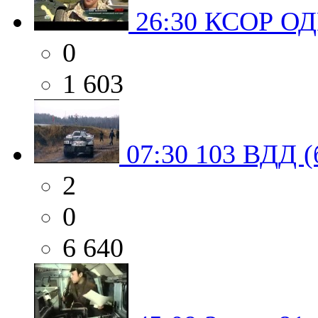
26:30
КСОР ОДК
0
1 603
07:30
103 ВДД (
2
0
6 640