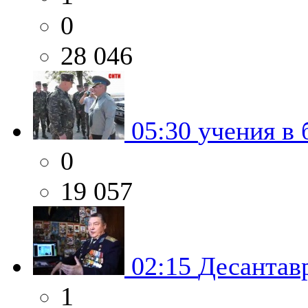
0
28 046
05:30
учения в 
0
19 057
02:15
Десантав
1