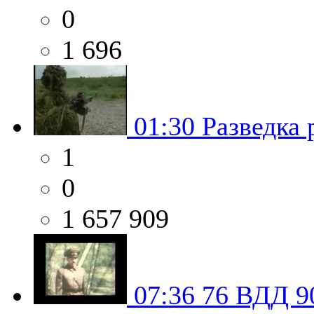
0
1 696
01:30
Разведка 
1
0
1 657 909
07:36
76 ВДД 9