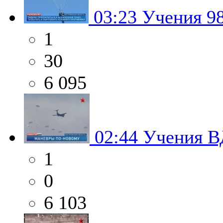
03:23
Учения 98
1
30
6 095
02:44
Учения В
1
0
6 103