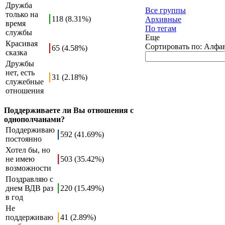
Дружба
Все группы
только на
118 (8.31%)
Архивные
время
По тегам
службы
Еще
Красивая
Сортировать по:
Алфа
65 (4.58%)
сказка
Дружбы
нет, есть
31 (2.18%)
служебные
отношения
Поддерживаете ли Вы отношения с
однополчанами?
Поддерживаю
592 (41.69%)
постоянно
Хотел бы, но
не имею
503 (35.42%)
возможности
Поздравляю с
днем ВДВ раз
220 (15.49%)
в год
Не
поддерживаю
41 (2.89%)