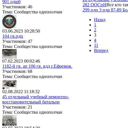
901 одшб
282 ООСпН
Все кто та
Участников: 46
299 пдп 3 пдр 87-89 Бо
Тема: Сообщества однополчан
Назад
1
2
03.06.2023 10:28:50
3
104 гв.пдп
4
Участников: 47
11
Тема: Сообщества однополчан
Вперед
07.02.2023 00:02:46
1182-й гв. ап 106 гв. вдд г.Ефремов.
Участников: 68
Тема: Сообщества однополчан
02.08.2022 11:18:32
45 отдельный учебный ремонтно-
восстановительный батальон
Участников: 21
Тема: Сообщества однополчан