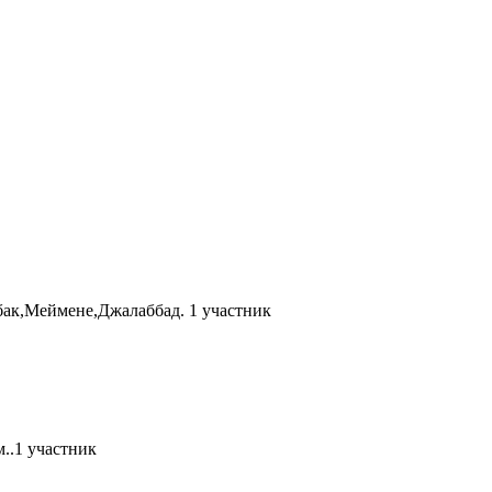
бак,Меймене,Джалаббад.
1 участник
..
1 участник