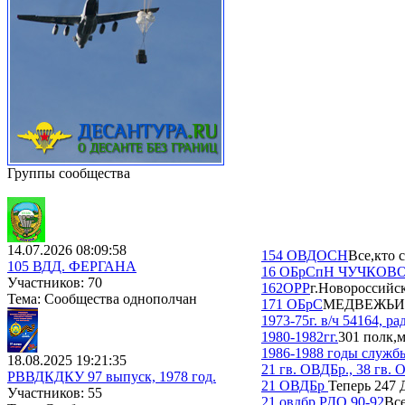
Группы сообщества
14.07.2026 08:09:58
154 ОВДОСН
Все,кто
105 ВДД. ФЕРГАНА
16 ОБрСпН ЧУЧКОВ
Участников: 70
162ОРР
г.Новороссийск
Тема: Сообщества однополчан
171 ОБрС
МЕДВЕЖЬИ
1973-75г. в/ч 54164, р
1980-1982гг.
301 полк,
1986-1988 годы служб
18.08.2025 19:21:35
21 гв. ОВДБр., 38 гв. 
РВВДКДКУ 97 выпуск, 1978 год.
21 ОВДБр
Теперь 247
Участников: 55
21 овдбр РДО 90-92
Все