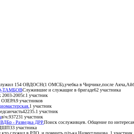
 служил 154 ОВДОСН(1 ОМСБ),учебка в Чирчике,после Акча,Ай
О-ТАМБОВ
Служившие и служащие в бригаде
62 участника
 2003-2005г.
1 участник
 ОЗЕРА
9 участников
адиомастерская.
1 участник
медсанчасть42235.
1 участник
ы
в\ч.93723
1 участник
ОВДБр - Разведка ДРР.
Поиск сослуживцев. Общение по интересам
 ДШП
33 участника
 кто служил в РДО, и помнить п/п-ка Назмутдинова.
1 участник