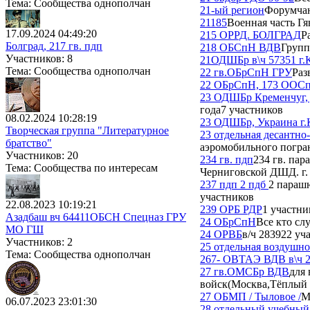
Тема: Сообщества однополчан
21-ый регион
Форумчан
21185
Военная часть Г
17.09.2024 04:49:20
215 ОРРД. БОЛГРАД
Р
Болград, 217 гв. пдп
218 ОБСпН ВДВ
Групп
Участников: 8
21ОДШБр в\ч 57351 г.
Тема: Сообщества однополчан
22 гв.ОБрСпН ГРУ
Раз
22 ОБрСпН, 173 ООС
23 ОДШБр Кременчуг, 
года
7 участников
08.02.2024 10:28:19
23 ОДШБр, Украина г.
Творческая группа "Литературное
23 отдельная десантно
братство"
аэромобильного погра
Участников: 20
234 гв. пдп
234 гв. па
Тема: Сообщества по интересам
Черниговской ДШД. г.
237 пдп 2 пдб
2 параш
участников
22.08.2023 10:19:21
239 ОРБ РДР
1 участни
Азадбаш вч 64411ОБСН Спецназ ГРУ
24 ОБрСпН
Все кто сл
МО ГШ
24 ОРВБ
в/ч 28392
2 уч
Участников: 2
25 отдельная воздушно
Тема: Сообщества однополчан
267- ОВТАЭ ВДВ в\ч 
27 гв.ОМСБр ВДВ
для 
войск(Москва,Тёплый 
27 ОБМП / Тыловое /
М
06.07.2023 23:01:30
28 отдельный учебный