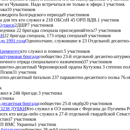
е из Чувашии. Надо встречаться не только в эфире.
1 участник
янжа
10 участников
азведрота Болградского периода
9 участников
а для тех кто служил в 218 ОБСпН 45 ОРП ВДВ.
1 участник
Кутаиси
2ДШР
7 участников
ведчики 22 бригады спецназа присоединяйтесь!
7 участников
пН
22 бригада спецназа, 173 отряд спецназа
9 участников
до 1991 года
Однополчане, служившие в 23 Отдельной десантно-
Кременчуг
кто служил и помнит.
5 участников
-штурмовая бригада
сообщество 23-й отдельной десантно-штурмо
ничного отряда специального назначения)
37 участников
рашютно-десантный Черноморский ордена Кутузова 3 степени пол
 Псков
31 участник
ютно-десантный батальон 237 парашютно-десантного полка 76-о
к
ужил в 24й бригаде.
3 участника
астника
-десантная бригада
сообщество 25-й овдбр
20 участников
23238 ДУБКИ
Кто служил в ОЭ начиная с Ферганы до Пугачева Р
всех кто когда-либо служил в 27-й отдельной гвардейской Сева
стан)
7 участников
П ВМС Украины
1 участник
 батальон
сообщество 28 оуб
4 участника