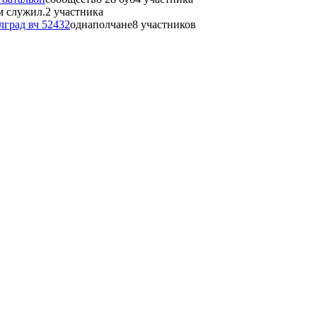
м служил.
2 участника
лград вч 52432
однаполчане
8 участников