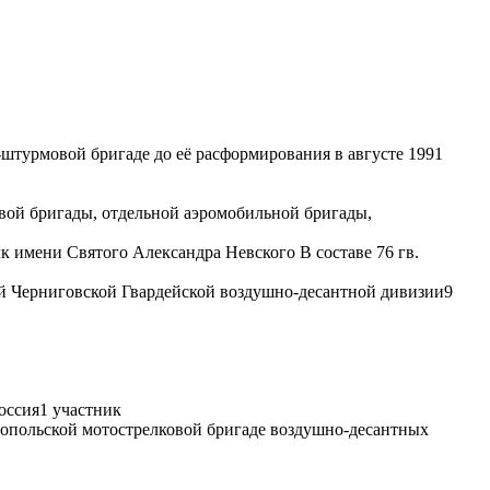
штурмовой бригаде до её расформирования в августе 1991
вой бригады, отдельной аэромобильной бригады,
к имени Святого Александра Невского В составе 76 гв.
й Черниговской Гвардейской воздушно-десантной дивизии
9
оссия
1 участник
стопольской мотострелковой бригаде воздушно-десантных