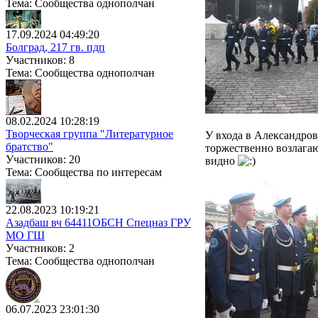
Тема: Сообщества однополчан
17.09.2024 04:49:20
Болград, 217 гв. пдп
Участников: 8
Тема: Сообщества однополчан
08.02.2024 10:28:19
Творческая группа "Литературное
У входа в Александров
братство"
торжественно возлагаю
Участников: 20
видно
Тема: Сообщества по интересам
22.08.2023 10:19:21
Азадбаш вч 64411ОБСН Спецназ ГРУ
МО ГШ
Участников: 2
Тема: Сообщества однополчан
06.07.2023 23:01:30