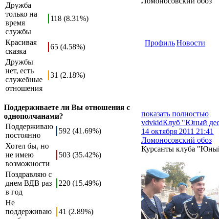
Ломоносовский обоз
Дружба
только на
118 (8.31%)
время
службы
Красивая
Профиль
Новости
65 (4.58%)
сказка
Дружбы
нет, есть
31 (2.18%)
служебные
отношения
Поддерживаете ли Вы отношения с
показать полностью
однополчанами?
vdvkid
Клуб "Юный дес
Поддерживаю
592 (41.69%)
14 октября 2011 21:41
постоянно
Ломоносовский обоз
Хотел бы, но
Курсанты клуба "Юный
не имею
503 (35.42%)
возможности
Поздравляю с
днем ВДВ раз
220 (15.49%)
в год
Не
поддерживаю
41 (2.89%)