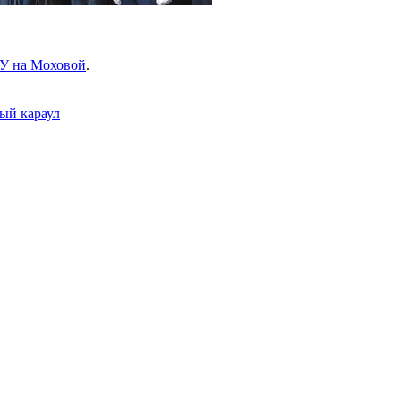
У на Моховой
.
ый караул