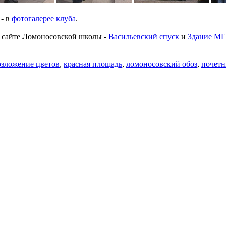
- в
фотогалерее клуба
.
 сайте Ломоносовской школы -
Васильевский спуск
и
Здание МГ
озложение цветов
,
красная площадь
,
ломоносовский обоз
,
почетн