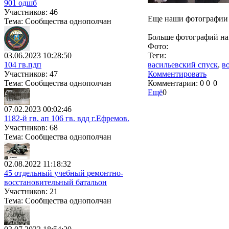
901 одшб
Участников: 46
Еще наши фотографии 
Тема: Сообщества однополчан
Больше фотографий на
Фото:
03.06.2023 10:28:50
Теги:
104 гв.пдп
васильевский спуск
,
в
Участников: 47
Комментировать
Тема: Сообщества однополчан
Комментарии:
0
0
0
Ещё
0
07.02.2023 00:02:46
1182-й гв. ап 106 гв. вдд г.Ефремов.
Участников: 68
Тема: Сообщества однополчан
02.08.2022 11:18:32
45 отдельный учебный ремонтно-
восстановительный батальон
Участников: 21
Тема: Сообщества однополчан