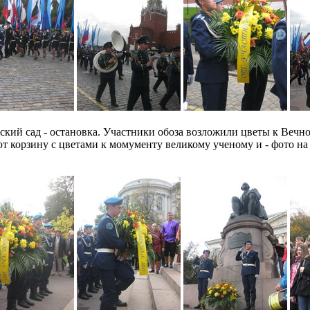
ский сад - остановка. Участники обоза возложили цветы к Веч
т корзину с цветами к момументу великому ученому и - фото на 