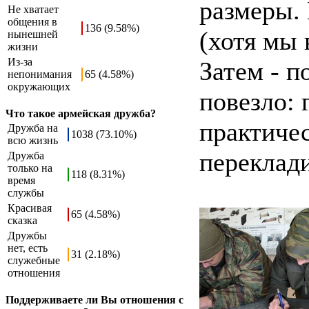
размеры. 
Не хватает
общения в
136 (9.58%)
(хотя мы 
нынешней
жизни
Из-за
Затем - п
непонимания
65 (4.58%)
окружающих
повезло:
Что такое армейская дружба?
практичес
Дружба на
1038 (73.10%)
всю жизнь
переклади
Дружба
только на
118 (8.31%)
время
службы
Красивая
65 (4.58%)
сказка
Дружбы
нет, есть
31 (2.18%)
служебные
отношения
Поддерживаете ли Вы отношения с