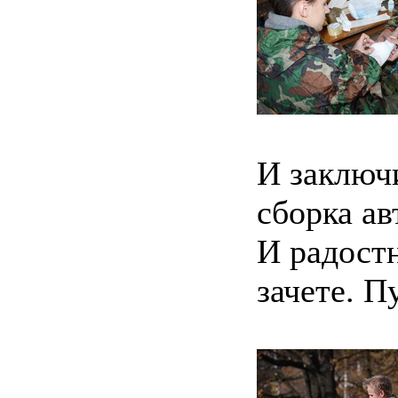
И заключи
сборка ав
И радостн
зачете. П