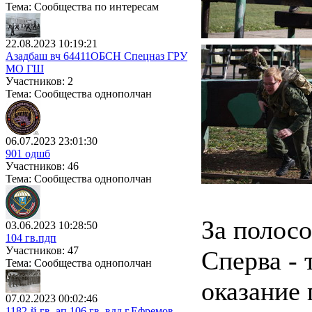
Тема: Сообщества по интересам
22.08.2023 10:19:21
Азадбаш вч 64411ОБСН Спецназ ГРУ
МО ГШ
Участников: 2
Тема: Сообщества однополчан
06.07.2023 23:01:30
901 одшб
Участников: 46
Тема: Сообщества однополчан
За полосо
03.06.2023 10:28:50
104 гв.пдп
Участников: 47
Сперва - 
Тема: Сообщества однополчан
оказание
07.02.2023 00:02:46
1182-й гв. ап 106 гв. вдд г.Ефремов.